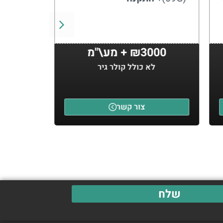
בישראל
₪3000 + מע\"מ
לא כולל קולר גיר
ל
צור קשר
שלח