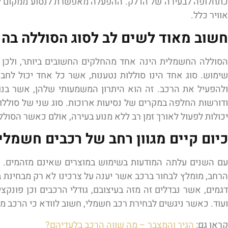
כתחלופה לבעירה של הדלק. ההפעלה מאפשרת לנסוע ממקום למקו
אוויר כלל.
חשוב מאוד לשים לב לסוג הסוללה בה
הסוללה החשמלית הינה אחד מהחלקים החשובים ביותר, ולכן כ
שימוש. סוג אחד הינו סוללות נטענות, אשר כל אחד יכול לחב
ולהפעיל את הרכב. זה הוא היתרון המשמעותי שלהן, אשר בנו
ודורשות החלפה במקרים של נסיעות ארוכות. סוג שני של סוללות 
יכולות לפעול לאורך זמן רב ללא מנוע בעירה, אולם כאשר הסול
כיום קיים מגוון רחב של רכבים חשמלי
עם השנים עלתה המודעות בשימוש במוצרים שאינם מזהמים. בע
הרחב, מומלץ לבחור ברכב אשר יענה על צרכינו לא רק מבחינת ביצ
דגמים, אשר נבדלים זה מזה בעיצובם, גודלי הרכבים וכן פונקצ
ועוד. כאשר ניגשים לבחירת רכב חשמלי, חשוב לוודא כי הרכב מתא
קראו גם:
הגיר והמצבר – מה שווה הרכב בלעדיהם?