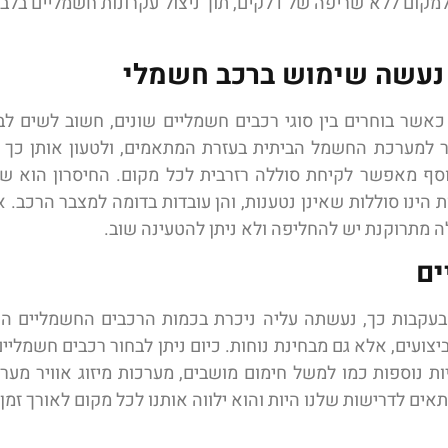
ם ללא שריפה של דלקים, תוך ניצול עקרונות חשמליים בלבד, 
 נעשה שימוש ברכב חשמלי
אשר בוחרים בין סוגי רכבים חשמליים שונים, חשוב לשים לב
ר למערכת החשמל הביתית בעזרת המתאמים, ולטעון אותן כך שנ
סף מאפשר לקיחת סוללה רזרבית לכל מקום. החיסרון הוא שה
הינו סוללות שאינן נטענות, והן עובדות בדומה למצבר הרכב. א
לה מתרוקנת יש להחליפה ולא ניתן להטעינה שוב.
ים
קבות כך, נעשתה עליה ניכרת בכמות הרכבים החשמליים הקיי
ועים, אלא גם מבחינת נוחות. כיום ניתן לבחור רכבים חשמליים 
יות נוספות כמו למשל חימום מושבים, מערכות מיזוג אוויר מער
ים לדרישות שלנו היות והוא ילווה אותנו לכל מקום לאורך זמן.