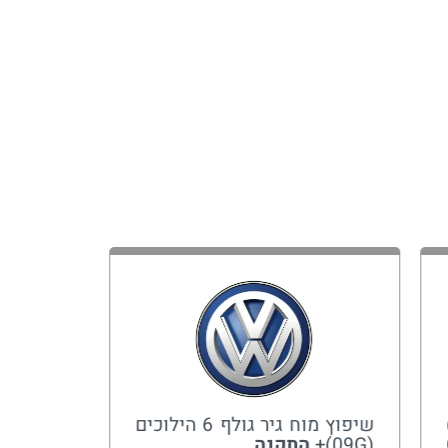
שיפוץ מוח גיר גולף 6 הילוכים
שיפוץ גי
(09G)+
התקנה
קליאו 