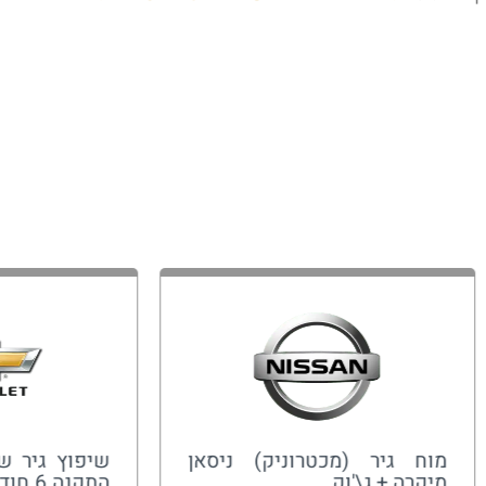
מוח גיר (מכטרוניק) ניסאן
שיפוץ גיר ש
מיקרה + ג\'וק
התקנה 6 חודשי אחריות מלאה