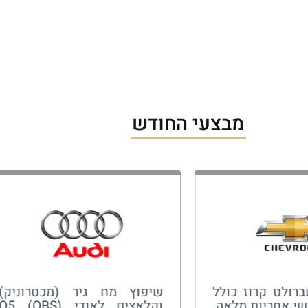
מבצעי החודש
ברולט קרוז כולל
שיפוץ מח גיר (מכטרוניק)
וקלאצים לאודי Q5 (OBS)