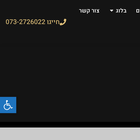
ם
בלוג
צור קשר
חייגו 073-2726022
פתח