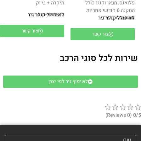
פלואנס, מגאן וקנגו כולל
מיקרה + ג\'וק
התקנה 6 חודשי אחריות
₪2800 + מע\"מ
לא כולל קולר גיר
₪4400 + מע\"מ
לא כולל קולר גיר
צור קשר
צור קשר
שירות לכל סוגי הרכב
לשיפוץ גיר לפי יצרן
(0 Reviews)
0/5