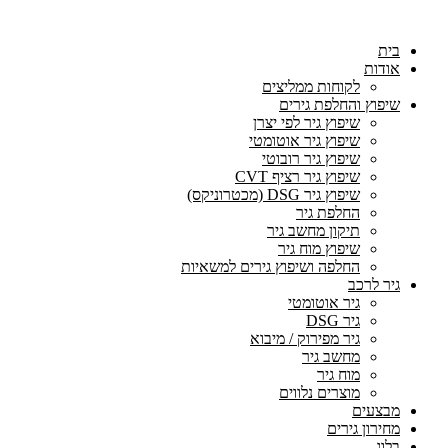
בית
אודות
לקוחות ממליצים
שיפוץ והחלפת גירים
שיפוץ גיר לפי יצרן
שיפוץ גיר אוטומטי
שיפוץ גיר רובוטי
שיפוץ גיר רציף CVT
שיפוץ גיר DSG (מכטרוניקס)
החלפת גיר
תיקון מחשב גיר
שיפוץ מוח גיר
החלפה ושיפוץ גירים למשאיות
גיר לרכב
גיר אוטומטי
גיר DSG
גיר מפירוק / מיבוא
מחשב גיר
מוח גיר
מוצרים נלווים
מבצעים
מחירון גירים
בלוג