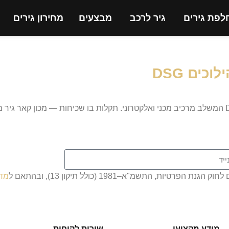
לפת גירים
גיר לרכב
מבצעים
מחירון גירים
כים DSG
המכטרוניקס הוא מנגנון ייחודי לגיר DSG המשלב מרכיב מכני ואלקטרוני. תקלות בו שכיחות —
, התשמ"א–1981 (כולל תיקון 13), ובהתאם ל
מדי
מידע מקצועי
שירות לקוחות