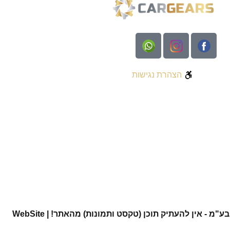
הצהרת נגישות
כל הזכויות שמורות יוראי בראון בע"מ - אין להעתיק תוכן (טקסט ותמונות) מהאתר! | WebSite