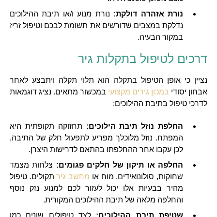
נורת אזהרה דולקת:
נורת מנוע ו/או תיבת ההילוכים
נדלקת במצבים שדורשים את תשומת לבכם וטיפול זריז
במקור הבעיה.
דרכים לטיפול בתקלות גיר
נציין כי אופן הטיפול בתקלה הוא תלוי תקלה ויתבצע לאחר
אבחון יסודי
במכון גירים מקצועי
במכשור מתאים. נציג דוגמאות
לדרכי טיפול בתיבת ההילוכים:
החלפת נוזל תיבת הילוכים:
תחזוקה תקופתית היא
המפתח. נוזל מלוכלך מפריע לתפעול חלק של התיבה,
לכן עקבו אחר ההחלפתו בהתאם לדרישות היצרן.
החלפה או תיקון של חלקים פגומים:
צלחות מצמד
שחוקות, סולונואידים, מוח או
מחשב גיר
תקולים. טיפול
מהיר בבעיות אלו יכול לעזור לכם למנוע נזק נוסף
והחלפה מלאה של תיבת ההילוכים המקורית.
שטיפת תיבת ההילוכים:
לצד טיפולים שונים כמו