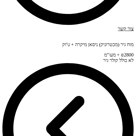
צור קשר
מוח גיר (מכטרוניק) ניסאן מיקרה + ג\'וק
₪2800 + מע\"מ
לא כולל קולר גיר