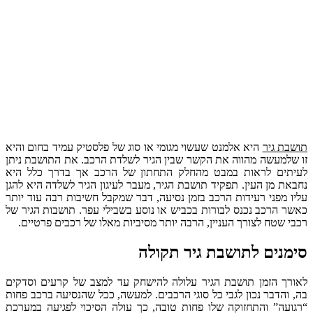
תושבת גיר
היא אלמנט שעשוי מגומי או סוג של פלסטיק עמיד בחום והיא
זו שלמעשה מהווה את הקשר שבין הגיר לשלדת הרכב. את התושבת ניתן
לעיתים לראות במבט מהחלק התחתון של הרכב אך בדרך כלל היא
נחבאת מן העין. תפקיד תושבת הגיר, מעבר לעיגון הגיר לשלדה היא להגן
עליו מפני רעידות הרכב בזמן נסיעה, דבר שמקבל חשיבות רבה עוד יותר
כאשר הרכב נכנס לבורות בכביש או נוסע בשבילי עפר. תושבות הגיר של
רכבי שטח לצורך העניין, הרבה יותר מסיביות מאלו של רכבים פרטיים.
סימנים לתושבת גיר תקולה
לאורך הזמן תושבת הגיר עלולה להישחק עד למצב של קרעים וסדקים
בה, והדבר נכון לגבי כל סוגי הרכבים. למעשה, ככל שהנסיעה ברכב פחות
“רגועה” והתחזוקה שלו פחות טובה, כך עולה הסיכוי לפגיעה במערכת