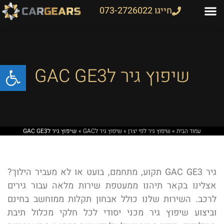
חייגו 073-2726022
פתח
שיפוץ גיר לGAC GE3
עמוד הבית
»
שיפוץ גיר לפי יצרן
»
שיפוץ גיר לGAC
»
שיפוץ גיר לGAC GE3
גיר GAC GE3 תקוע, מתחמם, בועט או לא מעביר הילוך?
אצלינו בקאר תיהנו ממעטפת שירות מלאה עבור גירים
לרכב. השירות שלנו כולל אבחון תקלות ממוחשב בחינם
וביצוע שיפוץ גיר מכני יסודי לכל חלקי מכלול תיבת