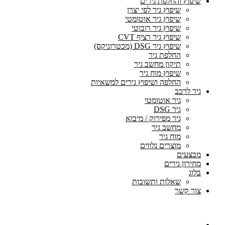
שיפוץ והחלפת גירים
שיפוץ גיר לפי יצרן
שיפוץ גיר אוטומטי
שיפוץ גיר רובוטי
שיפוץ גיר רציף CVT
שיפוץ גיר DSG (מכטרוניקס)
החלפת גיר
תיקון מחשב גיר
שיפוץ מוח גיר
החלפה ושיפוץ גירים למשאיות
גיר לרכב
גיר אוטומטי
גיר DSG
גיר מפירוק / מיבוא
מחשב גיר
מוח גיר
מוצרים נלווים
מבצעים
מחירון גירים
בלוג
שאלות ותשובות
צור קשר