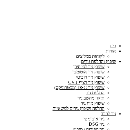
בית
אודות
לקוחות ממליצים
שיפוץ והחלפת גירים
שיפוץ גיר לפי יצרן
שיפוץ גיר אוטומטי
שיפוץ גיר רובוטי
שיפוץ גיר רציף CVT
שיפוץ גיר DSG (מכטרוניקס)
החלפת גיר
תיקון מחשב גיר
שיפוץ מוח גיר
החלפה ושיפוץ גירים למשאיות
גיר לרכב
גיר אוטומטי
גיר DSG
גיר מפירוק / מיבוא