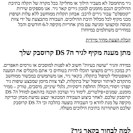
גיר מתחמם? לא מעביר הילוך או מחליק? בכל מקרה של תקלה בתיבת
ההילוכים הנכם מוזמנים למכון גירים קאר גיר. אנו מספקים שירות
“קומפלט” עבור גירים לרכב: אבחון תקלות ממוחשב ללא עלות ושיפוץ
מכני מקיף לכל מכלול תיבת ההילוכים. העבודה מתבצעת על ידי צוות
מנוסה ומקצועי ומגיעה עם מתן אחריות מקיפה ל-6 חודשים והכל
במחירים משתלמים במיוחד!
קבלת הצעת מחיר מיידית
מתן מענה מקיף לגיר הDS 7 קרוסבק שלך
במידה והגיר “עושה בעיות” חשוב לא לפנות למוסכים או גורמים חאפרים.
רק במכון גירים מקצועי תוכלו להיות בטוחים כי אתם מקבלים את המענה
האופטימלי לטיפול בתקלה. בקאר גיר, אנו משתמשים במכשור ממוחשב
מתקדם לאיתור וטיפול יעיל בתקלות, לצד צוות מיומן שמבצע שיפות גיר
קפדני ויסודי,הכולל: החלפת דיסקיות, גלגלי שיניים, מיסבים, טורק – ממיר
מומנט, שמנים+פילטרים, לימוד גיר ועדכון תוכנה בהתאם למודל הDS 7
קרוסבק שלכם. לאחר ביצוע העבודה המכונאי יבצע נסיעת מבחן ובדיקה
מקיפה על מנת לוודא כי העבודה בוצעה כהלכה וכי הDS 7 קרוסבק
שלכם השתדרגה בתיבת הילוכים מעולה.
למה לבחור בקאר גיר?