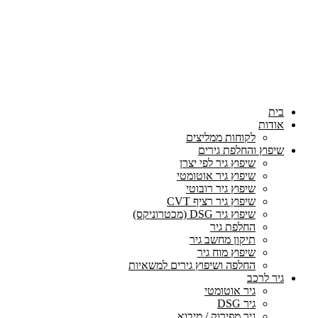
בית
אודות
לקוחות ממליצים
שיפוץ והחלפת גירים
שיפוץ גיר לפי יצרן
שיפוץ גיר אוטומטי
שיפוץ גיר רובוטי
שיפוץ גיר רציף CVT
שיפוץ גיר DSG (מכטרוניקס)
החלפת גיר
תיקון מחשב גיר
שיפוץ מוח גיר
החלפה ושיפוץ גירים למשאיות
גיר לרכב
גיר אוטומטי
גיר DSG
גיר מפירוק / מיבוא