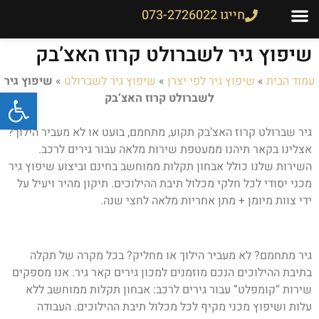
חייגו 073-2726022
צור קשר
שיפוץ והחלפת גירים
גיר לרכב
מחירון גירים
שיפוץ גיר לשברולט קרוז האצ’בק
עמוד הבית
»
שיפוץ גיר לפי יצרן
»
שיפוץ גיר לשברולט
»
שיפוץ גיר
פתח
לשברולט קרוז האצ’בק
גיר שברולט קרוז האצ’בק תקוע, מתחמם, בועט או לא מעביר הילוך?
אצלינו בקאר תיהנו ממעטפת שירות מלאה עבור גירים לרכב.
השירות שלנו כולל אבחון תקלות ממוחשב בחינם וביצוע שיפוץ גיר
מכני יסודי לכל חלקי מכלול תיבת ההילוכים. תיקון מהיר ויעיל על
ידי צוות מיומן + מתן אחריות מלאה לחצי שנה.
גיר מתחמם? לא מעביר הילוך או מחליק? בכל מקרה של תקלה
בתיבת ההילוכים הנכם מוזמנים למכון גירים קאר גיר. אנו מספקים
שירות “קומפלט” עבור גירים לרכב: אבחון תקלות ממוחשב ללא
עלות ושיפוץ מכני מקיף לכל מכלול תיבת ההילוכים. העבודה