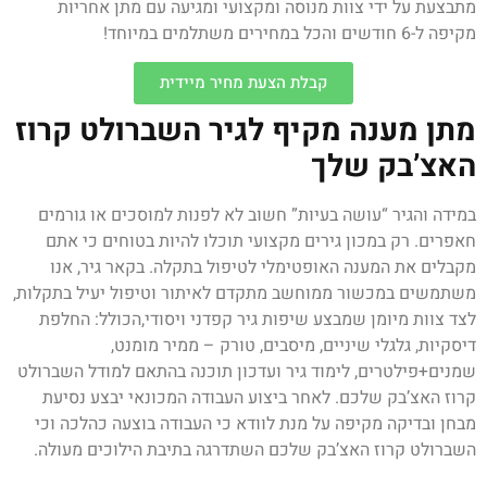
מתבצעת על ידי צוות מנוסה ומקצועי ומגיעה עם מתן אחריות
מקיפה ל-6 חודשים והכל במחירים משתלמים במיוחד!
קבלת הצעת מחיר מיידית
מתן מענה מקיף לגיר השברולט קרוז
האצ’בק שלך
במידה והגיר “עושה בעיות” חשוב לא לפנות למוסכים או גורמים
חאפרים. רק במכון גירים מקצועי תוכלו להיות בטוחים כי אתם
מקבלים את המענה האופטימלי לטיפול בתקלה. בקאר גיר, אנו
משתמשים במכשור ממוחשב מתקדם לאיתור וטיפול יעיל בתקלות,
לצד צוות מיומן שמבצע שיפות גיר קפדני ויסודי,הכולל: החלפת
דיסקיות, גלגלי שיניים, מיסבים, טורק – ממיר מומנט,
שמנים+פילטרים, לימוד גיר ועדכון תוכנה בהתאם למודל השברולט
קרוז האצ’בק שלכם. לאחר ביצוע העבודה המכונאי יבצע נסיעת
מבחן ובדיקה מקיפה על מנת לוודא כי העבודה בוצעה כהלכה וכי
השברולט קרוז האצ’בק שלכם השתדרגה בתיבת הילוכים מעולה.