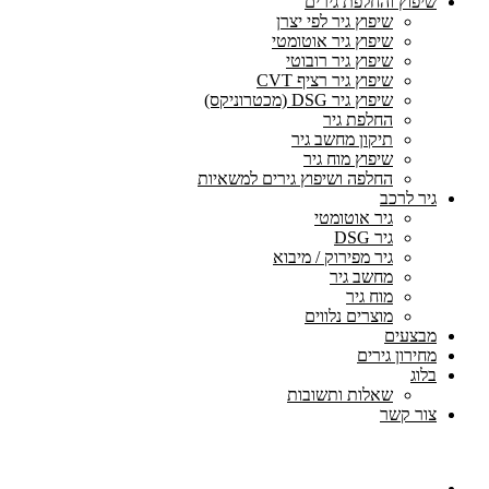
שיפוץ והחלפת גירים
שיפוץ גיר לפי יצרן
שיפוץ גיר אוטומטי
שיפוץ גיר רובוטי
שיפוץ גיר רציף CVT
שיפוץ גיר DSG (מכטרוניקס)
החלפת גיר
תיקון מחשב גיר
שיפוץ מוח גיר
החלפה ושיפוץ גירים למשאיות
גיר לרכב
גיר אוטומטי
גיר DSG
גיר מפירוק / מיבוא
מחשב גיר
מוח גיר
מוצרים נלווים
מבצעים
מחירון גירים
בלוג
שאלות ותשובות
צור קשר