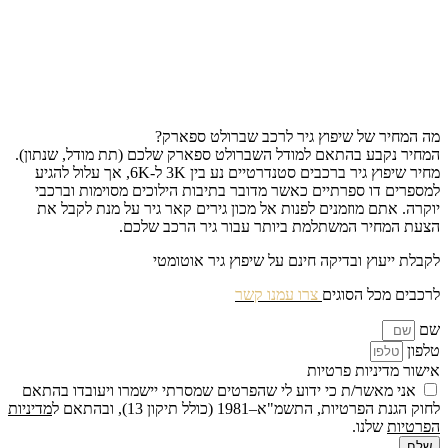
מה המחיר של שיפוץ גיר לרכב שברולט ספארק?
המחיר נקבע בהתאם למודל השברולט ספארק שלכם (תת מודל, שנתון).
מחיר שיפוץ גיר ברכבים סטנדרטיים נע בין 3K ל-6K, אך עלול להגיע
למספרים דו ספרתיים כאשר מדובר בתיבות הילוכים מסוימות וברכבי
יוקרה. אתם מוזמנים לפנות אל מכון גירים קאר גיר על מנת לקבל את
הצעת המחיר המשתלמת ביותר עבור גיר הרכב שלכם.
לקבלת ייעוץ ובדיקה חינם על שיפוץ גיר אוטומטי
לרכבים מכל הסוגים
צרו עמנו קשר
שם
טלפון
אישור מדיניות פרטיות
אני מאשר/ת כי ידוע לי שהפרטים שמסרתי יישמרו ויעובדו בהתאם
לחוק הגנת הפרטיות, התשמ"א–1981 (כולל תיקון 13), ובהתאם ל
מדיניות
הפרטיות
שלנו.
שלח