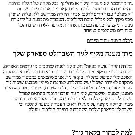
גיר מתחמם? לא מעביר הילוך או מחליק? בכל מקרה של תקלה בתיבת
ההילוכים הנכם מוזמנים למכון גירים קאר גיר. אנו מספקים שירות
“קומפלט” עבור גירים לרכב: אבחון תקלות ממוחשב ללא עלות ושיפוץ
מכני מקיף לכל מכלול תיבת ההילוכים. העבודה מתבצעת על ידי צוות
מנוסה ומקצועי ומגיעה עם מתן אחריות מקיפה ל-6 חודשים והכל
במחירים משתלמים במיוחד!
קבלת הצעת מחיר מיידית
מתן מענה מקיף לגיר השברולט ספארק שלך
במידה והגיר “עושה בעיות” חשוב לא לפנות למוסכים או גורמים חאפרים.
רק במכון גירים מקצועי תוכלו להיות בטוחים כי אתם מקבלים את המענה
האופטימלי לטיפול בתקלה. בקאר גיר, אנו משתמשים במכשור ממוחשב
מתקדם לאיתור וטיפול יעיל בתקלות, לצד צוות מיומן שמבצע שיפות גיר
קפדני ויסודי,הכולל: החלפת דיסקיות, גלגלי שיניים, מיסבים, טורק – ממיר
מומנט, שמנים+פילטרים, לימוד גיר ועדכון תוכנה בהתאם למודל
השברולט ספארק שלכם. לאחר ביצוע העבודה המכונאי יבצע נסיעת
מבחן ובדיקה מקיפה על מנת לוודא כי העבודה בוצעה כהלכה וכי
השברולט ספארק שלכם השתדרגה בתיבת הילוכים מעולה.
למה לבחור בקאר גיר?