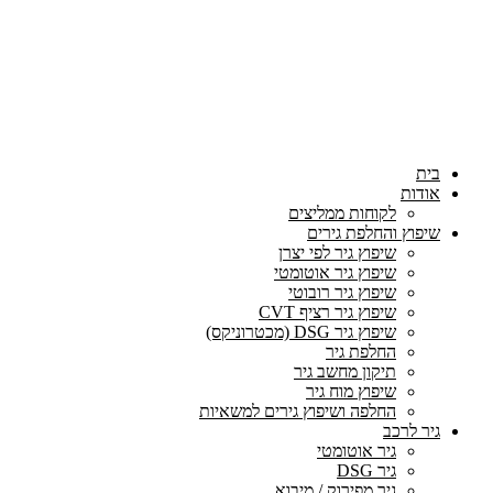
בית
אודות
לקוחות ממליצים
שיפוץ והחלפת גירים
שיפוץ גיר לפי יצרן
שיפוץ גיר אוטומטי
שיפוץ גיר רובוטי
שיפוץ גיר רציף CVT
שיפוץ גיר DSG (מכטרוניקס)
החלפת גיר
תיקון מחשב גיר
שיפוץ מוח גיר
החלפה ושיפוץ גירים למשאיות
גיר לרכב
גיר אוטומטי
גיר DSG
גיר מפירוק / מיבוא