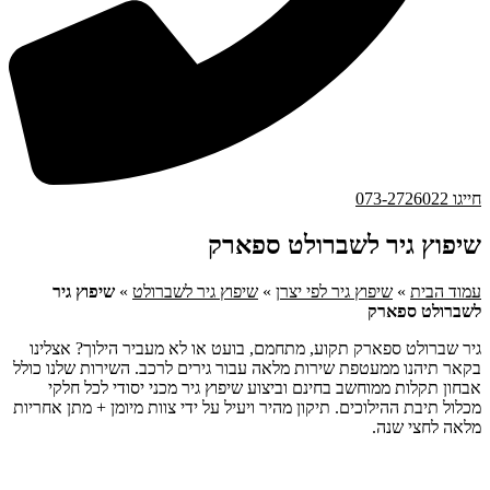
חייגו 073-2726022
שיפוץ גיר לשברולט ספארק
עמוד הבית
»
שיפוץ גיר לפי יצרן
»
שיפוץ גיר לשברולט
»
שיפוץ גיר
לשברולט ספארק
גיר שברולט ספארק תקוע, מתחמם, בועט או לא מעביר הילוך? אצלינו
בקאר תיהנו ממעטפת שירות מלאה עבור גירים לרכב. השירות שלנו כולל
אבחון תקלות ממוחשב בחינם וביצוע שיפוץ גיר מכני יסודי לכל חלקי
מכלול תיבת ההילוכים. תיקון מהיר ויעיל על ידי צוות מיומן + מתן אחריות
מלאה לחצי שנה.