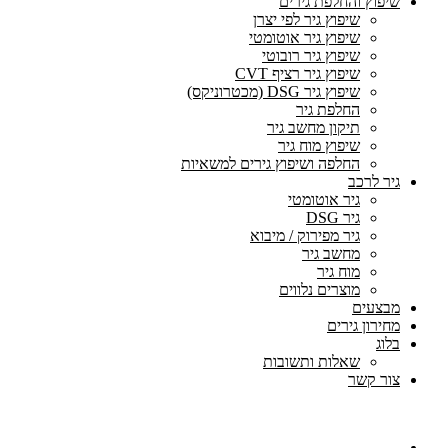
שיפוץ והחלפת גירים
שיפוץ גיר לפי יצרן
שיפוץ גיר אוטומטי
שיפוץ גיר רובוטי
שיפוץ גיר רציף CVT
שיפוץ גיר DSG (מכטרוניקס)
החלפת גיר
תיקון מחשב גיר
שיפוץ מוח גיר
החלפה ושיפוץ גירים למשאיות
גיר לרכב
גיר אוטומטי
גיר DSG
גיר מפירוק / מיבוא
מחשב גיר
מוח גיר
מוצרים נלווים
מבצעים
מחירון גירים
בלוג
שאלות ותשובות
צור קשר