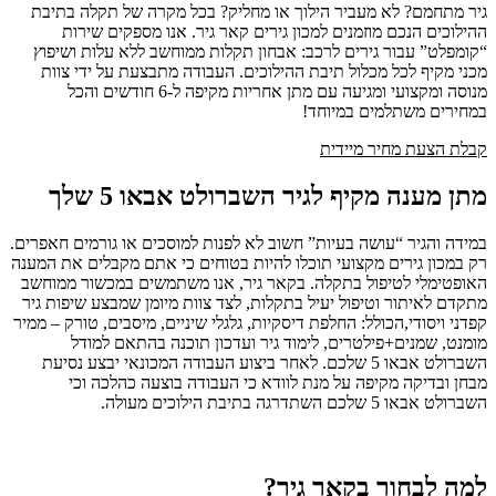
גיר מתחמם? לא מעביר הילוך או מחליק? בכל מקרה של תקלה בתיבת
ההילוכים הנכם מוזמנים למכון גירים קאר גיר. אנו מספקים שירות
“קומפלט” עבור גירים לרכב: אבחון תקלות ממוחשב ללא עלות ושיפוץ
מכני מקיף לכל מכלול תיבת ההילוכים. העבודה מתבצעת על ידי צוות
מנוסה ומקצועי ומגיעה עם מתן אחריות מקיפה ל-6 חודשים והכל
במחירים משתלמים במיוחד!
קבלת הצעת מחיר מיידית
מתן מענה מקיף לגיר השברולט אבאו 5 שלך
במידה והגיר “עושה בעיות” חשוב לא לפנות למוסכים או גורמים חאפרים.
רק במכון גירים מקצועי תוכלו להיות בטוחים כי אתם מקבלים את המענה
האופטימלי לטיפול בתקלה. בקאר גיר, אנו משתמשים במכשור ממוחשב
מתקדם לאיתור וטיפול יעיל בתקלות, לצד צוות מיומן שמבצע שיפות גיר
קפדני ויסודי,הכולל: החלפת דיסקיות, גלגלי שיניים, מיסבים, טורק – ממיר
מומנט, שמנים+פילטרים, לימוד גיר ועדכון תוכנה בהתאם למודל
השברולט אבאו 5 שלכם. לאחר ביצוע העבודה המכונאי יבצע נסיעת
מבחן ובדיקה מקיפה על מנת לוודא כי העבודה בוצעה כהלכה וכי
השברולט אבאו 5 שלכם השתדרגה בתיבת הילוכים מעולה.
למה לבחור בקאר גיר?