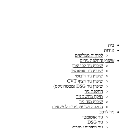
בית
אודות
לקוחות ממליצים
שיפוץ והחלפת גירים
שיפוץ גיר לפי יצרן
שיפוץ גיר אוטומטי
שיפוץ גיר רובוטי
שיפוץ גיר רציף CVT
שיפוץ גיר DSG (מכטרוניקס)
החלפת גיר
תיקון מחשב גיר
שיפוץ מוח גיר
החלפה ושיפוץ גירים למשאיות
גיר לרכב
גיר אוטומטי
גיר DSG
גיר מפירוק / מיבוא