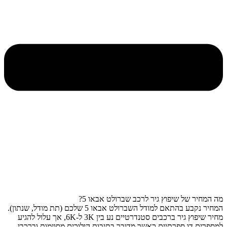
מה המחיר של שיפוץ גיר לרכב שברולט אבאו 5?
המחיר נקבע בהתאם למודל השברולט אבאו 5 שלכם (תת מודל, שנתון).
מחיר שיפוץ גיר ברכבים סטנדרטיים נע בין 3K ל-6K, אך עלול להגיע
למספרים דו ספרתיים כאשר מדובר בתיבות הילוכים מסוימות וברכבי