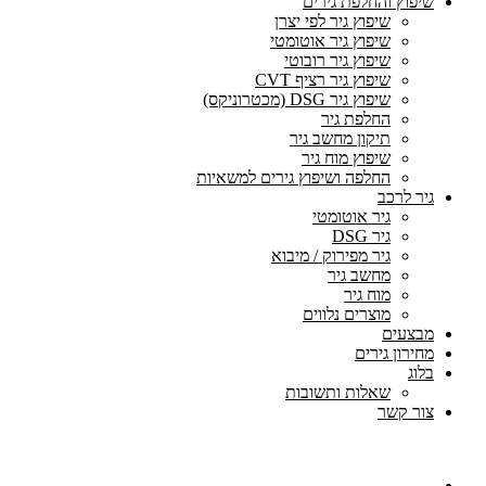
שיפוץ והחלפת גירים
שיפוץ גיר לפי יצרן
שיפוץ גיר אוטומטי
שיפוץ גיר רובוטי
שיפוץ גיר רציף CVT
שיפוץ גיר DSG (מכטרוניקס)
החלפת גיר
תיקון מחשב גיר
שיפוץ מוח גיר
החלפה ושיפוץ גירים למשאיות
גיר לרכב
גיר אוטומטי
גיר DSG
גיר מפירוק / מיבוא
מחשב גיר
מוח גיר
מוצרים נלווים
מבצעים
מחירון גירים
בלוג
שאלות ותשובות
צור קשר