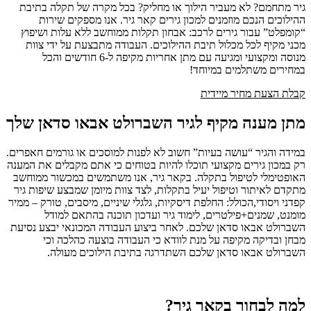
גיר מתחמם? לא מעביר הילוך או מחליק? בכל מקרה של תקלה בתיבת
ההילוכים הנכם מוזמנים למכון גירים קאר גיר. אנו מספקים שירות
“קומפלט” עבור גירים לרכב: אבחון תקלות ממוחשב ללא עלות ושיפוץ
מכני מקיף לכל מכלול תיבת ההילוכים. העבודה מתבצעת על ידי צוות
מנוסה ומקצועי ומגיעה עם מתן אחריות מקיפה ל-6 חודשים והכל
במחירים משתלמים במיוחד!
קבלת הצעת מחיר מיידית
מתן מענה מקיף לגיר השברולט אבאו סדאן שלך
במידה והגיר “עושה בעיות” חשוב לא לפנות למוסכים או גורמים חאפרים.
רק במכון גירים מקצועי תוכלו להיות בטוחים כי אתם מקבלים את המענה
האופטימלי לטיפול בתקלה. בקאר גיר, אנו משתמשים במכשור ממוחשב
מתקדם לאיתור וטיפול יעיל בתקלות, לצד צוות מיומן שמבצע שיפות גיר
קפדני ויסודי,הכולל: החלפת דיסקיות, גלגלי שיניים, מיסבים, טורק – ממיר
מומנט, שמנים+פילטרים, לימוד גיר ועדכון תוכנה בהתאם למודל
השברולט אבאו סדאן שלכם. לאחר ביצוע העבודה המכונאי יבצע נסיעת
מבחן ובדיקה מקיפה על מנת לוודא כי העבודה בוצעה כהלכה וכי
השברולט אבאו סדאן שלכם השתדרגה בתיבת הילוכים מעולה.
למה לבחור בקאר גיר?