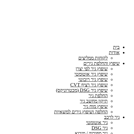
בית
אודות
לקוחות ממליצים
שיפוץ והחלפת גירים
שיפוץ גיר לפי יצרן
שיפוץ גיר אוטומטי
שיפוץ גיר רובוטי
שיפוץ גיר רציף CVT
שיפוץ גיר DSG (מכטרוניקס)
החלפת גיר
תיקון מחשב גיר
שיפוץ מוח גיר
החלפה ושיפוץ גירים למשאיות
גיר לרכב
גיר אוטומטי
גיר DSG
גיר מפירוק / מיבוא