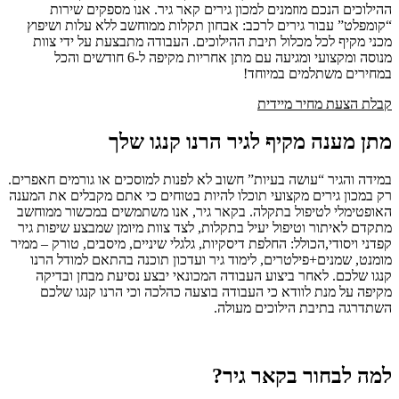
ההילוכים הנכם מוזמנים למכון גירים קאר גיר. אנו מספקים שירות
“קומפלט” עבור גירים לרכב: אבחון תקלות ממוחשב ללא עלות ושיפוץ
מכני מקיף לכל מכלול תיבת ההילוכים. העבודה מתבצעת על ידי צוות
מנוסה ומקצועי ומגיעה עם מתן אחריות מקיפה ל-6 חודשים והכל
במחירים משתלמים במיוחד!
קבלת הצעת מחיר מיידית
מתן מענה מקיף לגיר הרנו קנגו שלך
במידה והגיר “עושה בעיות” חשוב לא לפנות למוסכים או גורמים חאפרים.
רק במכון גירים מקצועי תוכלו להיות בטוחים כי אתם מקבלים את המענה
האופטימלי לטיפול בתקלה. בקאר גיר, אנו משתמשים במכשור ממוחשב
מתקדם לאיתור וטיפול יעיל בתקלות, לצד צוות מיומן שמבצע שיפות גיר
קפדני ויסודי,הכולל: החלפת דיסקיות, גלגלי שיניים, מיסבים, טורק – ממיר
מומנט, שמנים+פילטרים, לימוד גיר ועדכון תוכנה בהתאם למודל הרנו
קנגו שלכם. לאחר ביצוע העבודה המכונאי יבצע נסיעת מבחן ובדיקה
מקיפה על מנת לוודא כי העבודה בוצעה כהלכה וכי הרנו קנגו שלכם
השתדרגה בתיבת הילוכים מעולה.
למה לבחור בקאר גיר?