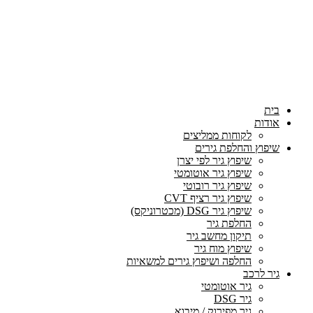
בית
אודות
לקוחות ממליצים
שיפוץ והחלפת גירים
שיפוץ גיר לפי יצרן
שיפוץ גיר אוטומטי
שיפוץ גיר רובוטי
שיפוץ גיר רציף CVT
שיפוץ גיר DSG (מכטרוניקס)
החלפת גיר
תיקון מחשב גיר
שיפוץ מוח גיר
החלפה ושיפוץ גירים למשאיות
גיר לרכב
גיר אוטומטי
גיר DSG
גיר מפירוק / מיבוא