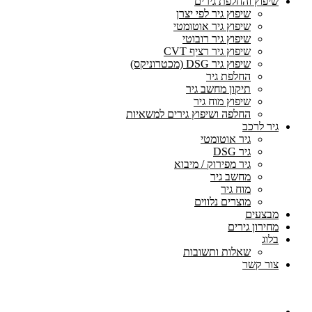
שיפוץ והחלפת גירים
שיפוץ גיר לפי יצרן
שיפוץ גיר אוטומטי
שיפוץ גיר רובוטי
שיפוץ גיר רציף CVT
שיפוץ גיר DSG (מכטרוניקס)
החלפת גיר
תיקון מחשב גיר
שיפוץ מוח גיר
החלפה ושיפוץ גירים למשאיות
גיר לרכב
גיר אוטומטי
גיר DSG
גיר מפירוק / מיבוא
מחשב גיר
מוח גיר
מוצרים נלווים
מבצעים
מחירון גירים
בלוג
שאלות ותשובות
צור קשר