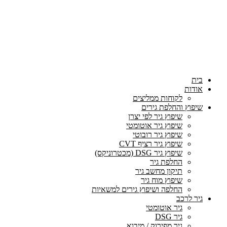
בית
אודות
לקוחות ממליצים
שיפוץ והחלפת גירים
שיפוץ גיר לפי יצרן
שיפוץ גיר אוטומטי
שיפוץ גיר רובוטי
שיפוץ גיר רציף CVT
שיפוץ גיר DSG (מכטרוניקס)
החלפת גיר
תיקון מחשב גיר
שיפוץ מוח גיר
החלפה ושיפוץ גירים למשאיות
גיר לרכב
גיר אוטומטי
גיר DSG
גיר מפירוק / מיבוא