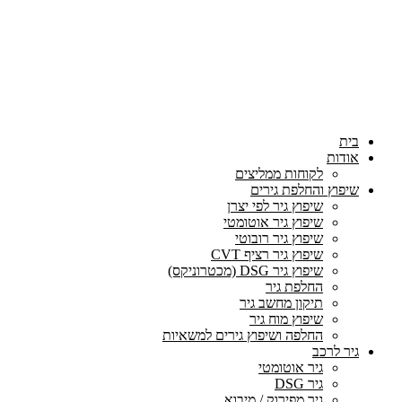
בית
אודות
לקוחות ממליצים
שיפוץ והחלפת גירים
שיפוץ גיר לפי יצרן
שיפוץ גיר אוטומטי
שיפוץ גיר רובוטי
שיפוץ גיר רציף CVT
שיפוץ גיר DSG (מכטרוניקס)
החלפת גיר
תיקון מחשב גיר
שיפוץ מוח גיר
החלפה ושיפוץ גירים למשאיות
גיר לרכב
גיר אוטומטי
גיר DSG
גיר מפירוק / מיבוא