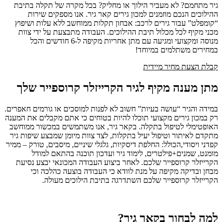
גיר מתחמם? לא מעביר הילוך או מחליק? בכל מקרה של תקלה בתיבת
ההילוכים הנכם מוזמנים למכון גירים קאר גיר. אנו מספקים שירות
“קומפלט” עבור גירים לרכב: אבחון תקלות ממוחשב ללא עלות ושיפוץ
מכני מקיף לכל מכלול תיבת ההילוכים. העבודה מתבצעת על ידי צוות
מנוסה ומקצועי ומגיעה עם מתן אחריות מקיפה ל-6 חודשים והכל
במחירים משתלמים במיוחד!
קבלת הצעת מחיר מיידית
מתן מענה מקיף לגיר הקרייזלר קרוספייר שלך
במידה והגיר “עושה בעיות” חשוב לא לפנות למוסכים או גורמים חאפרים.
רק במכון גירים מקצועי תוכלו להיות בטוחים כי אתם מקבלים את המענה
האופטימלי לטיפול בתקלה. בקאר גיר, אנו משתמשים במכשור ממוחשב
מתקדם לאיתור וטיפול יעיל בתקלות, לצד צוות מיומן שמבצע שיפות גיר
קפדני ויסודי,הכולל: החלפת דיסקיות, גלגלי שיניים, מיסבים, טורק – ממיר
מומנט, שמנים+פילטרים, לימוד גיר ועדכון תוכנה בהתאם למודל
הקרייזלר קרוספייר שלכם. לאחר ביצוע העבודה המכונאי יבצע נסיעת
מבחן ובדיקה מקיפה על מנת לוודא כי העבודה בוצעה כהלכה וכי
הקרייזלר קרוספייר שלכם השתדרגה בתיבת הילוכים מעולה.
למה לבחור בקאר גיר?