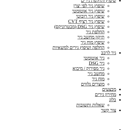
שיפוץ והחלפת גירים
שיפוץ גיר לפי יצרן
שיפוץ גיר אוטומטי
שיפוץ גיר רובוטי
שיפוץ גיר רציף CVT
שיפוץ גיר DSG (מכטרוניקס)
החלפת גיר
תיקון מחשב גיר
שיפוץ מוח גיר
החלפה ושיפוץ גירים למשאיות
גיר לרכב
גיר אוטומטי
גיר DSG
גיר מפירוק / מיבוא
מחשב גיר
מוח גיר
מוצרים נלווים
מבצעים
מחירון גירים
בלוג
שאלות ותשובות
צור קשר