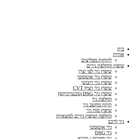
בית
אודות
לקוחות ממליצים
שיפוץ והחלפת גירים
שיפוץ גיר לפי יצרן
שיפוץ גיר אוטומטי
שיפוץ גיר רובוטי
שיפוץ גיר רציף CVT
שיפוץ גיר DSG (מכטרוניקס)
החלפת גיר
תיקון מחשב גיר
שיפוץ מוח גיר
החלפה ושיפוץ גירים למשאיות
גיר לרכב
גיר אוטומטי
גיר DSG
גיר מפירוק / מיבוא