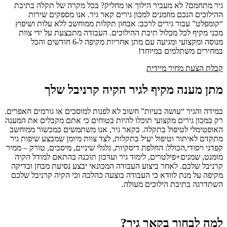
גיר מתחמם? לא מעביר הילוך או מחליק? בכל מקרה של תקלה בתיבת
ההילוכים הנכם מוזמנים למכון גירים קאר גיר. אנו מספקים שירות
“קומפלט” עבור גירים לרכב: אבחון תקלות ממוחשב ללא עלות ושיפוץ
מכני מקיף לכל מכלול תיבת ההילוכים. העבודה מתבצעת על ידי צוות
מנוסה ומקצועי ומגיעה עם מתן אחריות מקיפה ל-6 חודשים והכל
במחירים משתלמים במיוחד!
קבלת הצעת מחיר מיידית
מתן מענה מקיף לגיר הקיה קרניבל שלך
במידה והגיר “עושה בעיות” חשוב לא לפנות למוסכים או גורמים חאפרים.
רק במכון גירים מקצועי תוכלו להיות בטוחים כי אתם מקבלים את המענה
האופטימלי לטיפול בתקלה. בקאר גיר, אנו משתמשים במכשור ממוחשב
מתקדם לאיתור וטיפול יעיל בתקלות, לצד צוות מיומן שמבצע שיפות גיר
קפדני ויסודי,הכולל: החלפת דיסקיות, גלגלי שיניים, מיסבים, טורק – ממיר
מומנט, שמנים+פילטרים, לימוד גיר ועדכון תוכנה בהתאם למודל הקיה
קרניבל שלכם. לאחר ביצוע העבודה המכונאי יבצע נסיעת מבחן ובדיקה
מקיפה על מנת לוודא כי העבודה בוצעה כהלכה וכי הקיה קרניבל שלכם
השתדרגה בתיבת הילוכים מעולה.
למה לבחור בקאר גיר?