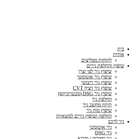
בית
אודות
לקוחות ממליצים
שיפוץ והחלפת גירים
שיפוץ גיר לפי יצרן
שיפוץ גיר אוטומטי
שיפוץ גיר רובוטי
שיפוץ גיר רציף CVT
שיפוץ גיר DSG (מכטרוניקס)
החלפת גיר
תיקון מחשב גיר
שיפוץ מוח גיר
החלפה ושיפוץ גירים למשאיות
גיר לרכב
גיר אוטומטי
גיר DSG
גיר מפירוק / מיבוא