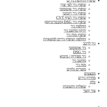
שיפוץ והחלפת גירים
שיפוץ גיר לפי יצרן
שיפוץ גיר אוטומטי
שיפוץ גיר רובוטי
שיפוץ גיר רציף CVT
שיפוץ גיר DSG (מכטרוניקס)
החלפת גיר
תיקון מחשב גיר
שיפוץ מוח גיר
החלפה ושיפוץ גירים למשאיות
גיר לרכב
גיר אוטומטי
גיר DSG
גיר מפירוק / מיבוא
מחשב גיר
מוח גיר
מוצרים נלווים
מבצעים
מחירון גירים
בלוג
שאלות ותשובות
צור קשר