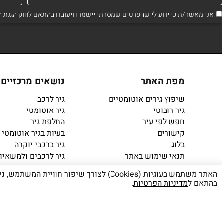
אני מאשר/ת כי ידוע לי שהפרטים שמסרתי יישמרו ויעובדו בהתאם לחוק הגנת הפרטיות, התשמ"א–1981 (כ
מפת האתר
נושאים מרכזיים
שיפוץ גירים אוטומטיים
גיר לרכב
גיר רובוטי
גיר אוטומטי
חפש לפי עיר
החלפת גיר
קישורים
בעיות בגיר אוטומטי
בלוג
גיר ברכבי יוקרה
תנאי שימוש באתר
גיר לרכבים ולמשאיו
מדיניות פרטיות
שיפוץ גיר אוטומטי 
האתר משתמש בעוגיות (Cookies) לצורך שי
בהתאם ל
מדיניות הפרטיות
.
OTW
DESIGN