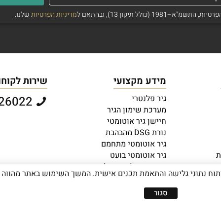
ולל תיקון 13), ובהתאם ל
מדיניות הפרטיות
שלנו.
מידע מקצועי
שירות לקוחו
גיר פלנטרי
073-2726022
מערכת שימון הגיר
חיישן גיר אוטומטי
נורת DSG מהבהבת
גיר אוטומטי מתחמם
ת
גיר אוטומטי בועט
ברכבים חדשים
כיצד ניתן לחסוך דלק עם גיר
פור חוויית המשתמש, ניתוח נתוני גלישה והתאמת תכנים אישית. המשך השימוש באתר 
אוטומטי?
סגור
כל הזכויות שמורות יוראי בראון בע"מ - אין 