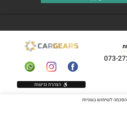
ת
הצהרת נגישות
מהווה הסכמה לשימוש בעוגיות
להעתיק תוכן (טקסט ותמונות) מהאתר! | WebSite By WebResult