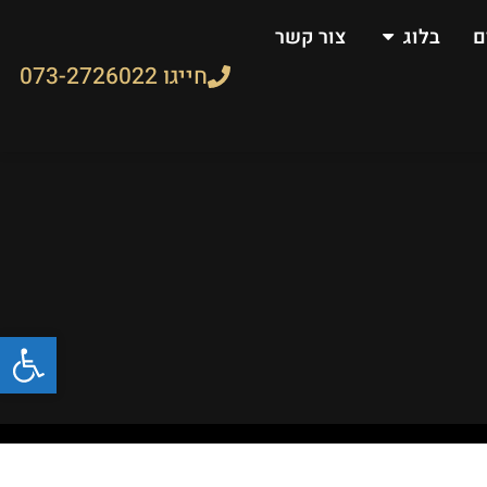
ם
בלוג
צור קשר
חייגו 073-2726022
פתח