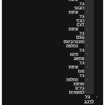
גיר
רובוטי
שיפוץ
גיר
רציף
CVT
שיפוץ
גיר
DSG
(מכטרוניקס)
החלפת
גיר
תיקון
מחשב
גיר
שיפוץ
מוח
גיר
החלפה
ושיפוץ
גירים
למשאיות
גיר
לרכב