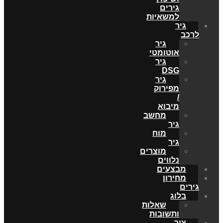
גירים
למשאיות
גיר
לרכב
גיר
אוטומטי
גיר
DSG
גיר
מפירוק
/
מיבוא
מחשב
גיר
מוח
גיר
מוצרים
נלווים
מבצעים
מחירון
גירים
בלוג
שאלות
ותשובות
צור