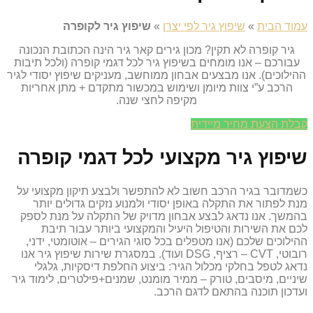
עמוד הבית
»
שיפוץ גיר לפי יצרן
»
שיפוץ גיר לקופרה
גיר קופרה לא תקין? מכון גירים קאר גיר הינה הכתובת הנכונה
עבורכם – אנו מומחים בשיפוץ גיר לכל דגמי קופרה (ולכל תיבות
ההילוכים). אנו מבצעים אבחון ממוחשב, מעניקים שיפוץ יסודי לגיר
הרכב ע”י צוות מיומן ושימוש במכשור מתקדם + מתן אחריות
מקיפה לחצי שנה.
קבלת הצעת מחיר מיידית
שיפוץ גיר מקצועי לכל דגמי קופרה
כשמדובר בגיר הרכב חשוב לא להתפשר ולבצע תיקון מקצועי על
מנת לפתור את התקלה באופן יסודי ולמנוע נזקים גדולים יותר
בהמשך. אנו נדאג לבצע אבחון מדויק של התקלה על מנת לספק
לכם את השירות והטיפול היעיל והמקצועי ביותר עבור תיבת
ההילוכים שלכם (אנו מטפלים בכל סוגי הגירים – אוטומטי, ידני,
רובוטי, CVT – רציף, DSG ועוד). במסגרת שירות שיפוץ גיר אנו
נדאג לטפל בחלקי מכלול הגיר: ביצוע החלפת דיסקיות, גלגלי
שיניים, מיסבים, טורק – ממיר מומנט, שמנים+פילטרים, לימוד גיר
ועדכון תוכנה בהתאם לדגם הרכב.