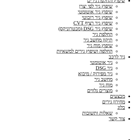
שיפוץ והחלפת גירים
שיפוץ גיר לפי יצרן
שיפוץ גיר אוטומטי
שיפוץ גיר רובוטי
שיפוץ גיר רציף CVT
שיפוץ גיר DSG (מכטרוניקס)
החלפת גיר
תיקון מחשב גיר
שיפוץ מוח גיר
החלפה ושיפוץ גירים למשאיות
גיר לרכב
גיר אוטומטי
גיר DSG
גיר מפירוק / מיבוא
מחשב גיר
מוח גיר
מוצרים נלווים
מבצעים
מחירון גירים
בלוג
שאלות ותשובות
צור קשר