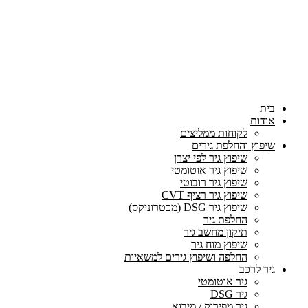
בית
אודות
לקוחות ממליצים
שיפוץ והחלפת גירים
שיפוץ גיר לפי יצרן
שיפוץ גיר אוטומטי
שיפוץ גיר רובוטי
שיפוץ גיר רציף CVT
שיפוץ גיר DSG (מכטרוניקס)
החלפת גיר
תיקון מחשב גיר
שיפוץ מוח גיר
החלפה ושיפוץ גירים למשאיות
גיר לרכב
גיר אוטומטי
גיר DSG
גיר מפירוק / מיבוא