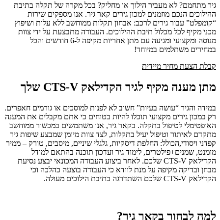
גיר מתחמם? לא מעביר הילוך או מחליק? בכל מקרה של תקלה בתיבת
ההילוכים הנכם מוזמנים למכון גירים קאר גיר. אנו מספקים שירות
“קומפלט” עבור גירים לרכב: אבחון תקלות ממוחשב ללא עלות ושיפוץ
מכני מקיף לכל מכלול תיבת ההילוכים. העבודה מתבצעת על ידי צוות
מנוסה ומקצועי ומגיעה עם מתן אחריות מקיפה ל-6 חודשים והכל
במחירים משתלמים במיוחד!
קבלת הצעת מחיר מיידית
מתן מענה מקיף לגיר הקדילאק CTS-V שלך
במידה והגיר “עושה בעיות” חשוב לא לפנות למוסכים או גורמים חאפרים.
רק במכון גירים מקצועי תוכלו להיות בטוחים כי אתם מקבלים את המענה
האופטימלי לטיפול בתקלה. בקאר גיר, אנו משתמשים במכשור ממוחשב
מתקדם לאיתור וטיפול יעיל בתקלות, לצד צוות מיומן שמבצע שיפות גיר
קפדני ויסודי,הכולל: החלפת דיסקיות, גלגלי שיניים, מיסבים, טורק – ממיר
מומנט, שמנים+פילטרים, לימוד גיר ועדכון תוכנה בהתאם למודל
הקדילאק CTS-V שלכם. לאחר ביצוע העבודה המכונאי יבצע נסיעת
מבחן ובדיקה מקיפה על מנת לוודא כי העבודה בוצעה כהלכה וכי
הקדילאק CTS-V שלכם השתדרגה בתיבת הילוכים מעולה.
למה לבחור בקאר גיר?