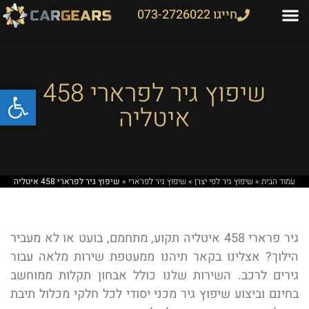
חייגו 073-2726022
שיפוץ גיר לפרארי 458
פתח
איטליה
עמוד הבית
»
שיפוץ גיר לפי יצרן
»
שיפוץ גיר לפרארי
»
שיפוץ גיר לפרארי 458 איטליה
גיר פרארי 458 איטליה תקוע, מתחמם, בועט או לא מעביר
הילוך? אצלינו בקאר תיהנו ממעטפת שירות מלאה עבור
גירים לרכב. השירות שלנו כולל אבחון תקלות ממוחשב
בחינם וביצוע שיפוץ גיר מכני יסודי לכל חלקי מכלול תיבת