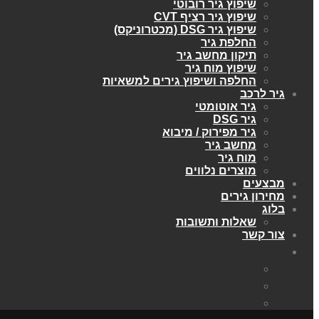
שיפוץ גיר רובוטי
שיפוץ גיר רציף CVT
שיפוץ גיר DSG (מכטרוניקס)
החלפת גיר
תיקון מחשב גיר
שיפוץ מוח גיר
החלפה ושיפוץ גירים למשאיות
גיר לרכב
גיר אוטומטי
גיר DSG
גיר מפירוק / מיבוא
מחשב גיר
מוח גיר
מוצרים נלווים
מבצעים
מחירון גירים
בלוג
שאלות ותשובות
צור קשר