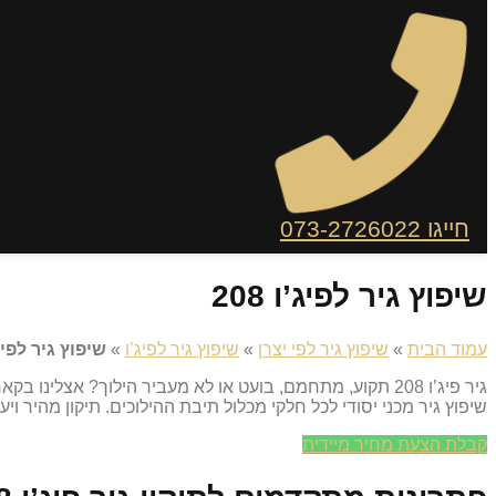
חייגו 073-2726022
שיפוץ גיר לפיג’ו 208
עמוד הבית
»
שיפוץ גיר לפי יצרן
»
שיפוץ גיר לפיג’ו
»
שיפוץ גיר לפיג’ו 
גיר פיג’ו 208 תקוע, מתחמם, בועט או לא מעביר הילוך? אצ
שיפוץ גיר מכני יסודי לכל חלקי מכלול תיבת ההילוכים. תיקון מהיר ויע
קבלת הצעת מחיר מיידית