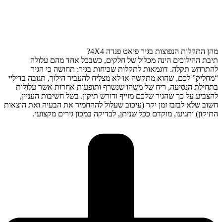
מהן התקלות הנפוצות בגיר פיאט פנדה 4X4?
תיבת ההילוכים הינה מכלול של חלקים, כשבכל אחד מהם עלולה
להתרחש תקלה. דוגמאות לתקלות שכיחות בגיר: תחושה כי הגיר
“מחליק” לכם, שהוא מתקשה או לא מצליח להעביר הילוך, תגובה בדיליי
בתחילת הנסיעה, ריח של משהו שנשרף ותופעות אחרות אשר עלולות
להצביע על כך שהגיר שלכם מזייף ודורש תיקון. בשל חשיבות העניין,
חשוב שלא לבזבז זמן יקר (עיכוב שעלול לההחמיר את הבעיה ואת הוצאות
התיקון) ותגיעו, מוקדם ככל שניתן, לבדיקה במכון גירים מקצועי.