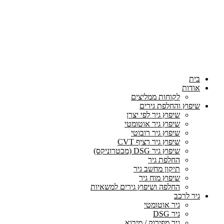
בית
אודות
לקוחות ממליצים
שיפוץ והחלפת גירים
שיפוץ גיר לפי יצרן
שיפוץ גיר אוטומטי
שיפוץ גיר רובוטי
שיפוץ גיר רציף CVT
שיפוץ גיר DSG (מכטרוניקס)
החלפת גיר
תיקון מחשב גיר
שיפוץ מוח גיר
החלפה ושיפוץ גירים למשאיות
גיר לרכב
גיר אוטומטי
גיר DSG
גיר מפירוק / מיבוא