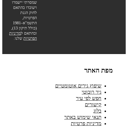
שמסרתי יישמרו
ויעובדו בהתאם
לחוק הגנת
הפרטיות,
התשמ"א–1981
(כולל תיקון 13),
ובהתאם ל
מדיניות
הפרטיות
שלנו.
מפת האתר
שיפוץ גירים אוטומטיים
גיר רובוטי
חפש לפי עיר
קישורים
בלוג
תנאי שימוש באתר
מדיניות פרטיות