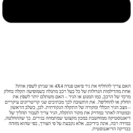
האם צריך להחליף את גיר פיאט פנדה 4X4 או שניתן לשפץ אותו?
אחת מהדילמות הגדולות של כל בעל רכב מתגלה כשמופיעה תקלה בחלק
מרכזי של הרכב, כמו המנוע או הגיר – האם משתלם יותר לשפץ את
החלק או להחליפו?. את התשובה לכך מכתיבים שני קריטריונים עיקריים
– מצב הגיר הכללי ומקורה של התקלה הנקודתית. לכן, בשלב הראשון
ובמטרה לאתר במדויק את מקור התקלה, הגיר צריך לעבור תהליך של
דיאגנוסטיקה ממוחשבת במכון מקצועי שמתמחה בגירים. כך שההחלטה,
במידה רבה, אינה בידיכם, אלא נקבעת על פי הצורך, כפי שהוא מזוהה
בבדיקה הדיאגנוסטית.