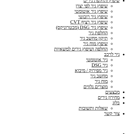
שיפוץ והחלפת גירים
שיפוץ גיר לפי יצרן
שיפוץ גיר אוטומטי
שיפוץ גיר רובוטי
שיפוץ גיר רציף CVT
שיפוץ גיר DSG (מכטרוניקס)
החלפת גיר
תיקון מחשב גיר
שיפוץ מוח גיר
החלפה ושיפוץ גירים למשאיות
גיר לרכב
גיר אוטומטי
גיר DSG
גיר מפירוק / מיבוא
מחשב גיר
מוח גיר
מוצרים נלווים
מבצעים
מחירון גירים
בלוג
שאלות ותשובות
צור קשר