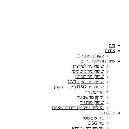
בית
אודות
לקוחות ממליצים
שיפוץ והחלפת גירים
שיפוץ גיר לפי יצרן
שיפוץ גיר אוטומטי
שיפוץ גיר רובוטי
שיפוץ גיר רציף CVT
שיפוץ גיר DSG (מכטרוניקס)
החלפת גיר
תיקון מחשב גיר
שיפוץ מוח גיר
החלפה ושיפוץ גירים למשאיות
גיר לרכב
גיר אוטומטי
גיר DSG
גיר מפירוק / מיבוא