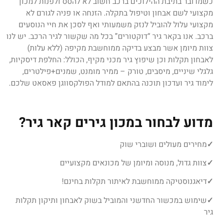
כשמדובר בתיבת ההילוכים ברכב חשוב לא להסס ולפנות למכון
מקצועי לשם אבחון וטיפול בתקלה. הזנחה או פניה לגורם לא
מקצועי עלול להוביל לנזק משמעותי ואף לסכן את חיי הנוסעים
ברכב. אנו בקאר גיר “דוקטורים” בכל מה שקשור לגיר הרכב. יש לנו
צוות מיומן אשר מבצע בדיקה ממוחשבת מקיפה (ללא עלות)
לאבחון תקלות וכן שיפוץ גיר מכני מקיף, הכולל: החלפת דיסקיות,
גלגלי שיניים, מיסבים, טורק – ממיר מומנט, שמנים+פילטרים,
לימוד גיר ועדכון תוכנה בהתאם למודל הפולקסווגן פאסאט שלכם.
מדוע לבחור במכון גירים קאר גיר?
✓
מחירים מעולים ושוברי שוק
✓
צוות גדול, מנוסה ומיומן של מכונאים מקצועיים
✓
דיאגנוסטיקה ממוחשבת לאיתור תקלות בחינם!
✓
שימוש במכשור החדשני והמוביל בשוק לאבחון ותיקון תקלות
גיר