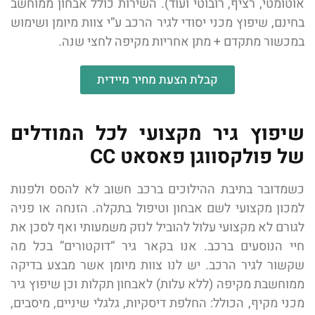
אוטומטי, רציף, רובוטי ועוד). השירות כולל אבחון ממוחשב
בחינם, שיפוץ מכני יסודי לגיר הרכב ע”י צוות מיומן ושימוש
במכשור מתקדם + מתן אחריות מקיפה לחצי שנה.
קבלת הצעת מחיר מיידית
שיפוץ גיר מקצועי לכל המודלים
של פולקסווגן פאסאט CC
כשמדובר בתיבת ההילוכים ברכב חשוב לא להסס ולפנות
למכון מקצועי לשם אבחון וטיפול בתקלה. הזנחה או פניה
לגורם לא מקצועי עלול להוביל לנזק משמעותי ואף לסכן את
חיי הנוסעים ברכב. אנו בקאר גיר “דוקטורים” בכל מה
שקשור לגיר הרכב. יש לנו צוות מיומן אשר מבצע בדיקה
ממוחשבת מקיפה (ללא עלות) לאבחון תקלות וכן שיפוץ גיר
מכני מקיף, הכולל: החלפת דיסקיות, גלגלי שיניים, מיסבים,