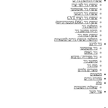
שיפוץ והחלפת גירים
שיפוץ גיר לפי יצרן
שיפוץ גיר אוטומטי
שיפוץ גיר רובוטי
שיפוץ גיר רציף CVT
שיפוץ גיר DSG (מכטרוניקס)
החלפת גיר
תיקון מחשב גיר
שיפוץ מוח גיר
החלפה ושיפוץ גירים למשאיות
גיר לרכב
גיר אוטומטי
גיר DSG
גיר מפירוק / מיבוא
מחשב גיר
מוח גיר
מוצרים נלווים
מבצעים
מחירון גירים
בלוג
שאלות ותשובות
צור קשר