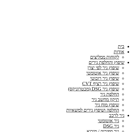
בית
אודות
לקוחות ממליצים
שיפוץ והחלפת גירים
שיפוץ גיר לפי יצרן
שיפוץ גיר אוטומטי
שיפוץ גיר רובוטי
שיפוץ גיר רציף CVT
שיפוץ גיר DSG (מכטרוניקס)
החלפת גיר
תיקון מחשב גיר
שיפוץ מוח גיר
החלפה ושיפוץ גירים למשאיות
גיר לרכב
גיר אוטומטי
גיר DSG
גיר מפירוק / מיבוא