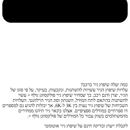
כמה יעלה שיפוץ גיר ברכב?
עלויות שיפוץ הגיר עשויות להשתנות, ונקבעות, בעיקר, על פי סוגו של
הגיר, יצרן ודגם רכב. כך שמחיר שיפוץ גיר פולקסווגן גולף + עשוי
להשתנות בהתאם לתת המודל, השנתון וסוג הגיר הרלוונטי. העלויות
השכיחות של שיפוץ גיר נעות בין 3K ל-6K, אך יכולות להגיע גם למספרים
דו ספרתיים במודלים ספציפיים. אצלנו בקאר גיר תיהנו ממחירים
מהמשתלמים בשוק עבור כל המודלים של פולקסווגן גולף +.
לקבלת ייעוץ ובדיקה חינם על שיפוץ גיר אוטומטי