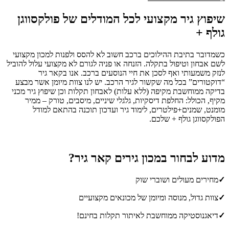
שיפוץ גיר מקצועי לכל המודלים של פולקסווגן
גולף +
כשמדובר בתיבת ההילוכים ברכב חשוב לא להסס ולפנות למכון מקצועי
לשם אבחון וטיפול בתקלה. הזנחה או פניה לגורם לא מקצועי עלול להוביל
לנזק משמעותי ואף לסכן את חיי הנוסעים ברכב. אנו בקאר גיר
“דוקטורים” בכל מה שקשור לגיר הרכב. יש לנו צוות מיומן אשר מבצע
בדיקה ממוחשבת מקיפה (ללא עלות) לאבחון תקלות וכן שיפוץ גיר מכני
מקיף, הכולל: החלפת דיסקיות, גלגלי שיניים, מיסבים, טורק – ממיר
מומנט, שמנים+פילטרים, לימוד גיר ועדכון תוכנה בהתאם למודל
הפולקסווגן גולף + שלכם.
מדוע לבחור במכון גירים קאר גיר?
✓
מחירים מעולים ושוברי שוק
✓
צוות גדול, מנוסה ומיומן של מכונאים מקצועיים
✓
דיאגנוסטיקה ממוחשבת לאיתור תקלות בחינם!