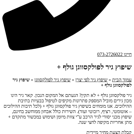
חייגו 073-2726022
שיפוץ גיר לפולקסווגן גולף +
עמוד הבית
»
שיפוץ גיר לפי יצרן
»
שיפוץ גיר לפולקסווגן
»
שיפוץ גיר
לפולקסווגן גולף +
גיר פולקסווגן גולף + לא תקין? הגעתם אל המקום הנכון. קאר גיר הינו
מכון גירים מוביל המספק פתרונות מקיפים לטיפול בבעיות בתיבת
ההילוכים. אנו מומחים בשיפוץ גיר פולקסווגן גולף + (לכל תיבות ההילוכים
– אוטומטי, רציף, רובוטי ועוד). השירות כולל אבחון ממוחשב בחינם,
שיפוץ מכני יסודי לגיר הרכב ע”י צוות מיומן ושימוש במכשור מתקדם +
מתן אחריות מקיפה לחצי שנה.
קבלת הצעת מחיר מיידית