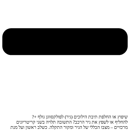
שיפוץ או החלפת תיבת הילוכים (גיר) לפולקסווגן גולף +?
להחליף או לשפץ את גיר הרכב? התשובה תלויה בשני קריטריונים
מרכזיים – מצבו הכללי של הגיר ומקור התקלה. כשלב ראשון ועל מנת