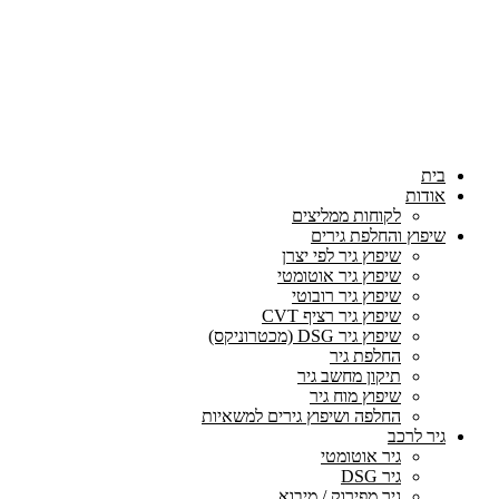
בית
אודות
לקוחות ממליצים
שיפוץ והחלפת גירים
שיפוץ גיר לפי יצרן
שיפוץ גיר אוטומטי
שיפוץ גיר רובוטי
שיפוץ גיר רציף CVT
שיפוץ גיר DSG (מכטרוניקס)
החלפת גיר
תיקון מחשב גיר
שיפוץ מוח גיר
החלפה ושיפוץ גירים למשאיות
גיר לרכב
גיר אוטומטי
גיר DSG
גיר מפירוק / מיבוא