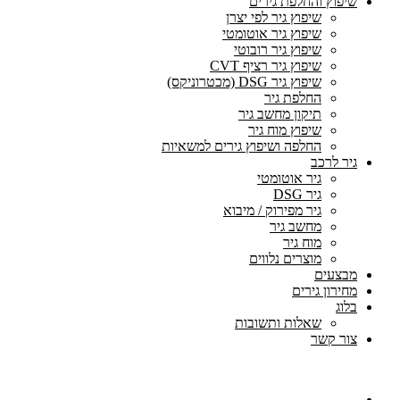
שיפוץ והחלפת גירים
שיפוץ גיר לפי יצרן
שיפוץ גיר אוטומטי
שיפוץ גיר רובוטי
שיפוץ גיר רציף CVT
שיפוץ גיר DSG (מכטרוניקס)
החלפת גיר
תיקון מחשב גיר
שיפוץ מוח גיר
החלפה ושיפוץ גירים למשאיות
גיר לרכב
גיר אוטומטי
גיר DSG
גיר מפירוק / מיבוא
מחשב גיר
מוח גיר
מוצרים נלווים
מבצעים
מחירון גירים
בלוג
שאלות ותשובות
צור קשר