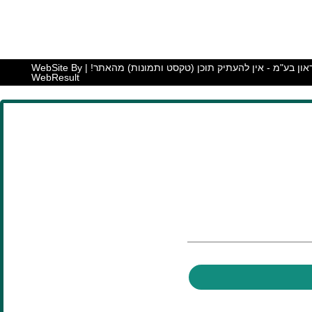
כל הזכויות שמורות יוראי בראון בע"מ - אין להעתיק תוכן (טקסט ותמונות) מהאתר! | WebSite By
WebResult