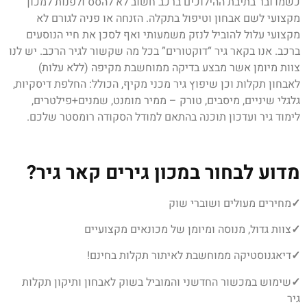
כשמדובר בתיבת ההילוכים ברכב חשוב לא להסס ולפנות למכון
מקצועי לשם אבחון וטיפול בתקלה. הזנחה או פניה לגורם לא
מקצועי עלול להוביל לנזק משמעותי ואף לסכן את חיי הנוסעים
ברכב. אנו בקאר גיר “דוקטורים” בכל מה שקשור לגיר הרכב. יש לנו
צוות מיומן אשר מבצע בדיקה ממוחשבת מקיפה (ללא עלות)
לאבחון תקלות וכן שיפוץ גיר מכני מקיף, הכולל: החלפת דיסקיות,
גלגלי שיניים, מיסבים, טורק – ממיר מומנט, שמנים+פילטרים,
לימוד גיר ועדכון תוכנה בהתאם למודל הסקודה רומסטר שלכם.
מדוע לבחור במכון גירים קאר גיר?
✓
מחירים מעולים ושוברי שוק
✓
צוות גדול, מנוסה ומיומן של מכונאים מקצועיים
✓
דיאגנוסטיקה ממוחשבת לאיתור תקלות בחינם!
✓
שימוש במכשור החדשני והמוביל בשוק לאבחון ותיקון תקלות
גיר