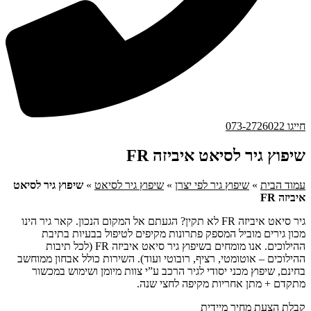
חייגו 073-2726022
שיפוץ גיר לסיאט איביזה FR
עמוד הבית
»
שיפוץ גיר לפי יצרן
»
שיפוץ גיר לסיאט
»
שיפוץ גיר לסיאט
איביזה FR
גיר סיאט איביזה FR לא תקין? הגעתם אל המקום הנכון. קאר גיר הינו
מכון גירים מוביל המספק פתרונות מקיפים לטיפול בבעיות בתיבת
ההילוכים. אנו מומחים בשיפוץ גיר סיאט איביזה FR (לכל תיבות
ההילוכים – אוטומטי, רציף, רובוטי ועוד). השירות כולל אבחון ממוחשב
בחינם, שיפוץ מכני יסודי לגיר הרכב ע”י צוות מיומן ושימוש במכשור
מתקדם + מתן אחריות מקיפה לחצי שנה.
קבלת הצעת מחיר מיידית