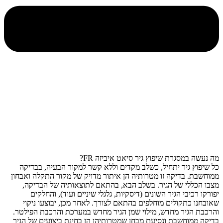
מה נעשה במסגרת שיפוץ גיר סיאט איביזה FR?
כל שיפוץ גיר יתחיל, כשלב מקדים וללא קשר למקור הבעיה, בבדיקה
ממוחשבת. בדיקה זו מטרותיה הן איתור מדויק של מקור התקלה ואבחון
מצבו הכללי של הגיר. בשלב הבא, בהתאם לתוצאותיה של הבדיקה,
יפורקו רכיבי הגיר השונים (דיסקיות, גלגלי שיניים ועוד), והחלקים
שאובחנו כתקולים מוחלפים בהתאם לצורך. לאחר מכן, יבוצעו ניקוי
והרכבת הגיר מחדש, מילוי שמן הגיר מחדש במערכת והרכבת הפילטר.
בדיקה ממוחשבת ונסיעת מבחן שמטרותיהן הן בחינת ביצועים של הגיר