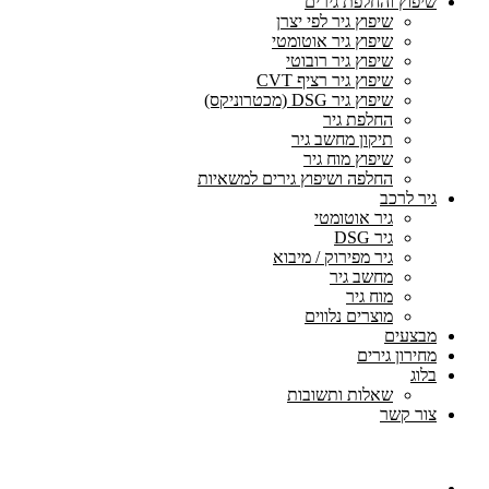
שיפוץ והחלפת גירים
שיפוץ גיר לפי יצרן
שיפוץ גיר אוטומטי
שיפוץ גיר רובוטי
שיפוץ גיר רציף CVT
שיפוץ גיר DSG (מכטרוניקס)
החלפת גיר
תיקון מחשב גיר
שיפוץ מוח גיר
החלפה ושיפוץ גירים למשאיות
גיר לרכב
גיר אוטומטי
גיר DSG
גיר מפירוק / מיבוא
מחשב גיר
מוח גיר
מוצרים נלווים
מבצעים
מחירון גירים
בלוג
שאלות ותשובות
צור קשר