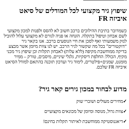
שיפוץ גיר מקצועי לכל המודלים של סיאט
איביזה FR
כשמדובר בתיבת ההילוכים ברכב חשוב לא להסס ולפנות למכון מקצועי
לשם אבחון וטיפול בתקלה. הזנחה או פניה לגורם לא מקצועי עלול להוביל
לנזק משמעותי ואף לסכן את חיי הנוסעים ברכב. אנו בקאר גיר
“דוקטורים” בכל מה שקשור לגיר הרכב. יש לנו צוות מיומן אשר מבצע
בדיקה ממוחשבת מקיפה (ללא עלות) לאבחון תקלות וכן שיפוץ גיר מכני
מקיף, הכולל: החלפת דיסקיות, גלגלי שיניים, מיסבים, טורק – ממיר
מומנט, שמנים+פילטרים, לימוד גיר ועדכון תוכנה בהתאם למודל הסיאט
איביזה FR שלכם.
מדוע לבחור במכון גירים קאר גיר?
✓
מחירים מעולים ושוברי שוק
✓
צוות גדול, מנוסה ומיומן של מכונאים מקצועיים
✓
דיאגנוסטיקה ממוחשבת לאיתור תקלות בחינם!