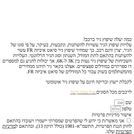
כמה יעלה שיפוץ גיר ברכב?
עלויות שיפוץ הגיר עשויות להשתנות, ונקבעות, בעיקר, על פי סוגו של
הגיר, יצרן ודגם רכב. כך שמחיר שיפוץ גיר סיאט איביזה FR עשוי
להשתנות בהתאם לתת המודל, השנתון וסוג הגיר הרלוונטי. העלויות
השכיחות של שיפוץ גיר נעות בין 3K ל-6K, אך יכולות להגיע גם למספרים
דו ספרתיים במודלים ספציפיים. אצלנו בקאר גיר תיהנו ממחירים
מהמשתלמים בשוק עבור כל המודלים של סיאט איביזה FR.
לקבלת ייעוץ ובדיקה חינם על שיפוץ גיר אוטומטי
לרכבים מכל הסוגים
צרו עמנו קשר
שם
טלפון
אישור מדיניות פרטיות
אני מאשר/ת כי ידוע לי שהפרטים שמסרתי יישמרו ויעובדו בהתאם
לחוק הגנת הפרטיות, התשמ"א–1981 (כולל תיקון 13), ובהתאם ל
מדיניות
הפרטיות
שלנו.