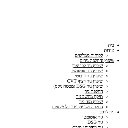
בית
אודות
לקוחות ממליצים
שיפוץ והחלפת גירים
שיפוץ גיר לפי יצרן
שיפוץ גיר אוטומטי
שיפוץ גיר רובוטי
שיפוץ גיר רציף CVT
שיפוץ גיר DSG (מכטרוניקס)
החלפת גיר
תיקון מחשב גיר
שיפוץ מוח גיר
החלפה ושיפוץ גירים למשאיות
גיר לרכב
גיר אוטומטי
גיר DSG
גיר מפירוק / מיבוא