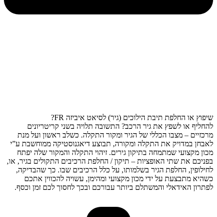
שיפוץ או החלפת תיבת הילוכים (גיר) לסיאט איביזה FR?
להחליף או לשפץ את גיר הרכב? התשובה תלויה בשני קריטריונים
מרכזיים – מצבו הכללי של הגיר ומקור התקלה. כשלב ראשון ועל מנת
לאבחן במדויק את התקלה ומקורה, תבוצע דיאגנוסטיקה ממוחשבת ע”י
מכון מקצועי שמתמחה בתיקון גירים. זיהוי התקלה והמקור שלה יפתח
בפניכם את שתי האופציות – תיקון / החלפת הרכיבים התקולים בגיר, או,
לחילופין, החלפת הגיר בשלמותו, על כלל הרכיבים שבו. כך שהבדיקה,
כשהיא מתבצעת על ידי מכון מקצועי ומהימן, עשויה להכווין אתכם
לפתרון האידאלי והמשתלם ביותר עבורכם ובכך לחסוך לכם זמן וכסף.