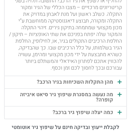
להחליף או לשפץ את גיר הרכב? התשובה תלויה בשני
קריטריונים מרכזיים – מצבו הכללי של הגיר ומקור
התקלה. כשלב ראשון ועל מנת לאבחן במדויק את
התקלה ומקורה, תבוצע דיאגנוסטיקה ממוחשבת ע”י
מכון מקצועי שמתמחה בתיקון גירים. זיהוי התקלה
והמקור שלה יפתח בפניכם את שתי האופציות – תיקון /
החלפת הרכיבים התקולים בגיר, או, לחילופין, החלפת
הגיר בשלמותו, על כלל הרכיבים שבו. כך שהבדיקה,
כשהיא מתבצעת על ידי מכון מקצועי ומהימן, עשויה
להכווין אתכם לפתרון האידאלי והמשתלם ביותר
עבורכם ובכך לחסוך לכם זמן וכסף.
מהן התקלות השכיחות בגיר הרכב?
מה נעשה במסגרת שיפוץ גיר סיאט איביזה
קופרה?
כמה יעלה שיפוץ גיר ברכב?
לקבלת ייעוץ ובדיקה חינם על שיפוץ גיר אוטומטי