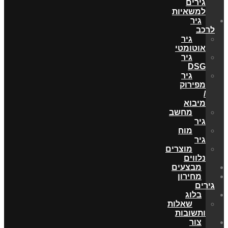
גירים
למשאיות
גיר
לרכב
גיר
אוטומטי
גיר
DSG
גיר
מפירוק
/
מיבוא
מחשב
גיר
מוח
גיר
מוצרים
נלווים
מבצעים
מחירון
גירים
בלוג
שאלות
ותשובות
צור