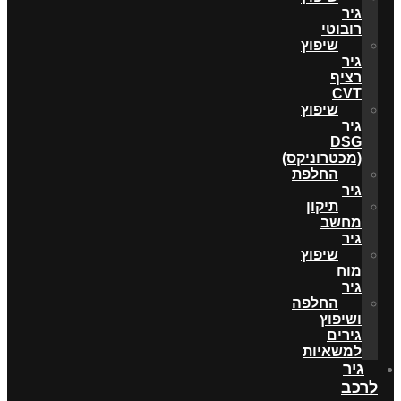
גיר
רובוטי
שיפוץ
גיר
רציף
CVT
שיפוץ
גיר
DSG
(מכטרוניקס)
החלפת
גיר
תיקון
מחשב
גיר
שיפוץ
מוח
גיר
החלפה
ושיפוץ
גירים
למשאיות
גיר
לרכב