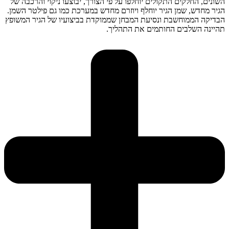
השונים, החלקים התקולים יוחלפו על פי הצורך, יבוצעו ניקוי והרכבה של
הגיר מחדש, שמן הגיר יוחלף ויוזרם מחדש במערכת כמו גם פילטר השמן.
הבדיקה הממוחשבת ונסיעת המבחן שממוקדת בביצועיו של הגיר המשופץ
תהיינה השלבים החותמים את התהליך.