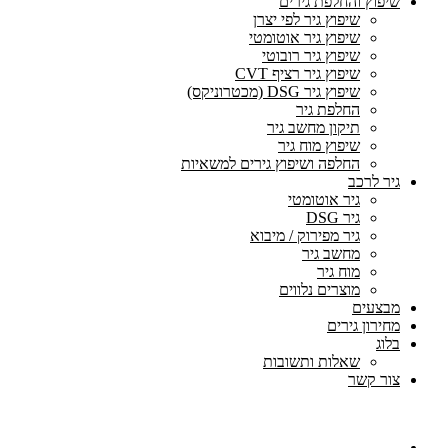
שיפוץ והחלפת גירים
שיפוץ גיר לפי יצרן
שיפוץ גיר אוטומטי
שיפוץ גיר רובוטי
שיפוץ גיר רציף CVT
שיפוץ גיר DSG (מכטרוניקס)
החלפת גיר
תיקון מחשב גיר
שיפוץ מוח גיר
החלפה ושיפוץ גירים למשאיות
גיר לרכב
גיר אוטומטי
גיר DSG
גיר מפירוק / מיבוא
מחשב גיר
מוח גיר
מוצרים נלווים
מבצעים
מחירון גירים
בלוג
שאלות ותשובות
צור קשר