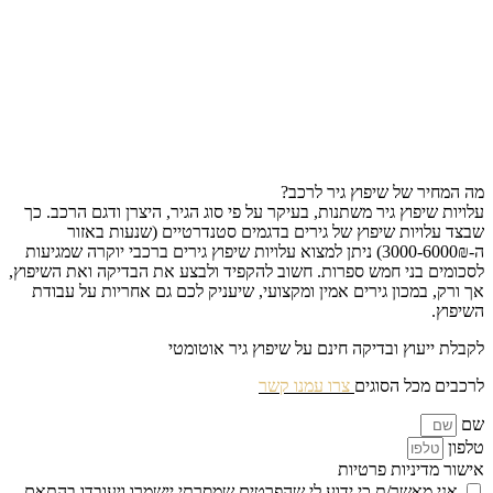
מה המחיר של שיפוץ גיר לרכב?
עלויות שיפוץ גיר משתנות, בעיקר על פי סוג הגיר, היצרן ודגם הרכב. כך
שבצד עלויות שיפוץ של גירים בדגמים סטנדרטיים (שנעות באזור
ה-3000-6000₪) ניתן למצוא עלויות שיפוץ גירים ברכבי יוקרה שמגיעות
לסכומים בני חמש ספרות. חשוב להקפיד ולבצע את הבדיקה ואת השיפוץ,
אך ורק, במכון גירים אמין ומקצועי, שיעניק לכם גם אחריות על עבודת
השיפוץ.
לקבלת ייעוץ ובדיקה חינם על שיפוץ גיר אוטומטי
לרכבים מכל הסוגים
צרו עמנו קשר
שם
טלפון
אישור מדיניות פרטיות
אני מאשר/ת כי ידוע לי שהפרטים שמסרתי יישמרו ויעובדו בהתאם