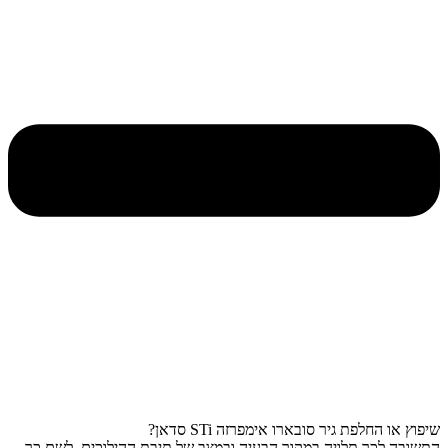
שיפוץ או החלפת גיר סובארו אימפרזה STi סדאן?
התשובה לכך תלויה במקור הבעיה ובמצב של תיבת ההילוכים. לשם כך