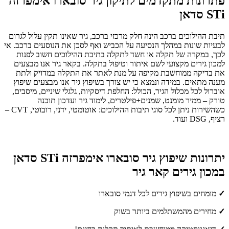
פתרונות מתקדמים לתיקון גיר סובארו אימפרזה
STi סדאן
תיבת ההילוכים ברכב הינה חלק מרכזי ברכב, גיר שאינו תקין עלול לגרום
לבעיות שונות במהלך הנסיעה על הכביש ואף לסכן את הנוסעים ברכב. אי
לכך, במקרה של תקלה או חשד לתקלה בתיבת ההילוכים חשוב לפנות
למכון גירים מקצועי לשם איתור וטיפול בתקלה. בקאר גיר אנו מבצעים
את בדיקה ממוחשבת מקיפה על מנת לאתר את התקלה במדויק ולתת
מענה מתאים. במידה ונמצא כי יש צורך בשיפוץ גיר אנו מבצעים שיפוץ
אוברול לכל מכלול הגיר, הכולל: החלפת דיסקיות, גלגלי שיניים, מיסבים,
טורק – ממיר מומנט, שמנים+פילטרים, לימוד גיר ועדכון תוכנה
כשהשירות ניתן לכל סוגי תיבות ההילוכים: אוטומטי, ידני, רובוטי, CVT –
רציף, DSG ועוד.
יתרונות שיפוץ גיר סובארו אימפרזה STi סדאן
במכון גירים קאר גיר
✓
מומחים בשיפוץ גירים לכל דגמי סובארו
✓
מחירים מהמשתלמים ביותר בשוק