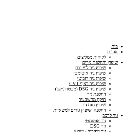
בית
אודות
לקוחות ממליצים
שיפוץ והחלפת גירים
שיפוץ גיר לפי יצרן
שיפוץ גיר אוטומטי
שיפוץ גיר רובוטי
שיפוץ גיר רציף CVT
שיפוץ גיר DSG (מכטרוניקס)
החלפת גיר
תיקון מחשב גיר
שיפוץ מוח גיר
החלפה ושיפוץ גירים למשאיות
גיר לרכב
גיר אוטומטי
גיר DSG
גיר מפירוק / מיבוא