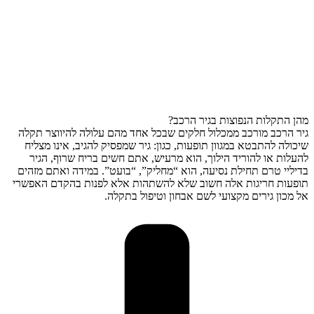
מהן התקלות הנפוצות בגיר הרכב?
גיר הרכב מורכב ממכלול חלקים שבכל אחד מהם עלולה להיווצר תקלה
שיכולה להתבטא במגוון תופעות, כגון: גיר שמפסיק להגיב, אינו מצליח
להעלות או להוריד הילוך, הוא מרעיש, אתם חשים בריח שרוף, הגיר
בדיליי טרם תחילת נסיעה, הוא “מחליק”, “בועט”. במידה ואתם מזהים
תופעות חריגות אלה חשוב שלא להשתהות אלא לפנות בהקדם האפשרי
אל מכון גירים מקצועי לשם אבחון וטיפול בתקלה.