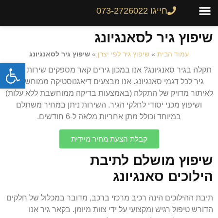
חייגו 073-2726022
צור קשר
גיר לרכב
שיפוץ והחלפת גירים
מחירון גירים
שיפוץ גיר לסאנגיונג
עמוד הבית
»
שיפוץ גיר לפי יצרן
»
שיפוץ גיר לסאנגיונג
פתח
תקלה בגיר סאנגיונג? אנו במכון גירים קאר מספקים שירות שיפוץ
גיר לכל דגמי סאנגיונג. אנו מבצעים דיאגנוסטיקה ממוחשבת
לאיתור מדויק של התקלה (באמצעות בדיקה ממוחשבת ללא עלות)
ושיפוץ מכני יסודי לחלקי הגיר. השירות ניתן במחיר משתלם
במיוחד וכולל מתן אחריות מלאה ל-6 חודשים.
קבלת הצעת מחיר מיידית
שיפוץ מושלם לתיבת
הילוכים סאנגיונג
תיבת ההילוכים הינה רכיב מרכזי ברכב, מדובר במכלול של חלקים
הדורש טיפול רגיש ומקצועי על ידי צוות מיומן. בקאר גיר אנו