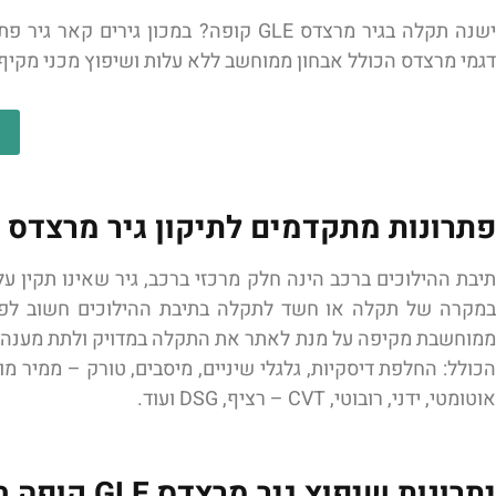
ישנה תקלה בגיר מרצדס GLE קופה? במכו
דגמי מרצדס הכולל אבחון ממוחשב ללא עלות ושיפוץ מכני מקיף למכלו
פתרונות מתקדמים לתיקון גיר מרצדס GLE קופה
תיבת ההילוכים ברכב הינה חלק מרכזי ברכב, גיר שאינו תקין ע
במקרה של תקלה או חשד לתקלה בתיבת ההילוכים חשוב לפנות
ממוחשבת מקיפה על מנת לאתר את התקלה במדויק ולתת מענה מתא
הכולל: החלפת דיסקיות, גלגלי שיניים, מיסבים, טורק – ממיר מו
אוטומטי, ידני, רובוטי, CVT – רציף, DSG ועוד.
יתרונות שיפוץ גיר מרצדס GLE קופה במכון גירים קאר גיר