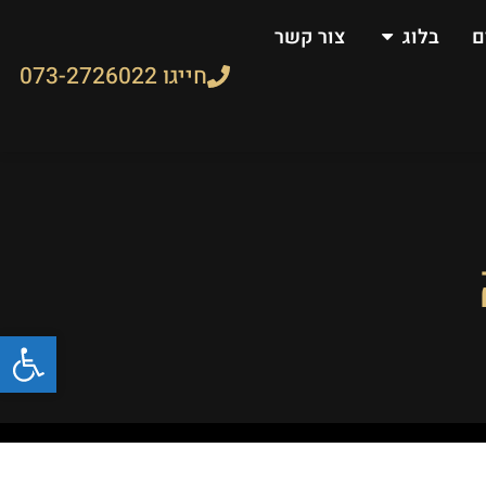
ם
בלוג
צור קשר
חייגו 073-2726022
פתח