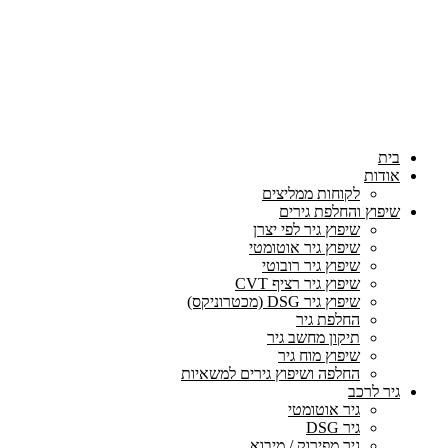
בית
אודות
לקוחות ממליצים
שיפוץ והחלפת גירים
שיפוץ גיר לפי יצרן
שיפוץ גיר אוטומטי
שיפוץ גיר רובוטי
שיפוץ גיר רציף CVT
שיפוץ גיר DSG (מכטרוניקס)
החלפת גיר
תיקון מחשב גיר
שיפוץ מוח גיר
החלפה ושיפוץ גירים למשאיות
גיר לרכב
גיר אוטומטי
גיר DSG
גיר מפירוק / מיבוא