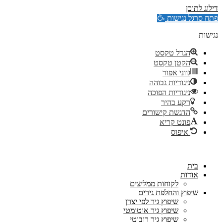
דילוג לתוכן
פתח סרגל נגישות
נגישות
הגדל טקסט
הקטן טקסט
גווני אפור
ניגודיות גבוהה
ניגודיות הפוכה
רקע בהיר
הדגשת קישורים
פונט קריא
איפוס
בית
אודות
לקוחות ממליצים
שיפוץ והחלפת גירים
שיפוץ גיר לפי יצרן
שיפוץ גיר אוטומטי
שיפוץ גיר רובוטי