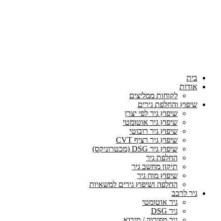
בית
אודות
לקוחות ממליצים
שיפוץ והחלפת גירים
שיפוץ גיר לפי יצרן
שיפוץ גיר אוטומטי
שיפוץ גיר רובוטי
שיפוץ גיר רציף CVT
שיפוץ גיר DSG (מכטרוניקס)
החלפת גיר
תיקון מחשב גיר
שיפוץ מוח גיר
החלפה ושיפוץ גירים למשאיות
גיר לרכב
גיר אוטומטי
גיר DSG
גיר מפירוק / מיבוא