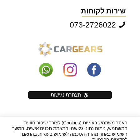
שירות לקוחות
073-2726022
הצהרת נגישות
האתר משתמש בעוגיות (Cookies) לצורך שיפור חוויית
כל הזכויות שמורות יוראי בראון בע"מ - אין להעתיק תוכן (טקסט ותמונות)
המשתמש, ניתוח נתוני גלישה והתאמת תכנים אישית. המשך
מהאתר! | WebSite By WebResult
השימוש באתר מהווה הסכמה לשימוש בעוגיות בהתאם
ל
מדיניות הפרטיות
.