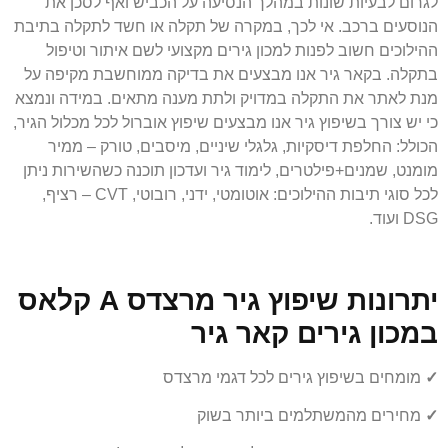
לגרום לבעיות שונות במהלך הנסיעה על הכביש ואף לסכן את
הנוסעים ברכב. אי לכך, במקרה של תקלה או חשד לתקלה בתיבת
ההילוכים חשוב לפנות למכון גירים מקצועי לשם איתור וטיפול
בתקלה. בקאר גיר אנו מבצעים את בדיקה ממוחשבת מקיפה על
מנת לאתר את התקלה במדויק ולתת מענה מתאים. במידה ונמצא
כי יש צורך בשיפוץ גיר אנו מבצעים שיפוץ אוברול לכל מכלול הגיר,
הכולל: החלפת דיסקיות, גלגלי שיניים, מיסבים, טורק – ממיר
מומנט, שמנים+פילטרים, לימוד גיר ועדכון תוכנה כשהשירות ניתן
לכל סוגי תיבות ההילוכים: אוטומטי, ידני, רובוטי, CVT – רציף,
DSG ועוד.
יתרונות שיפוץ גיר מרצדס A קלאס
במכון גירים קאר גיר
✓
מומחים בשיפוץ גירים לכל דגמי מרצדס
✓
מחירים מהמשתלמים ביותר בשוק