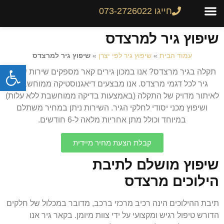
חייגו 073-2726022
צור קשר
גיר לרכב
שיפוץ והחלפת גירים
מחירון גירים
שיפוץ גיר למרצדס
עמוד הבית
»
שיפוץ גיר לפי יצרן
»
שיפוץ גיר למרצדס
פתח
תקלה בגיר מרצדס? אנו במכון גירים קאר מספקים שירות שיפוץ
גיר לכל דגמי מרצדס. אנו מבצעים דיאגנוסטיקה ממוחשבת
לאיתור מדויק של התקלה (באמצעות בדיקה ממוחשבת ללא עלות)
ושיפוץ מכני יסודי לחלקי הגיר. השירות ניתן במחיר משתלם
במיוחד וכולל מתן אחריות מלאה ל-6 חודשים.
קבלת הצעת מחיר מיידית
שיפוץ מושלם לתיבת
הילוכים מרצדס
תיבת ההילוכים הינה רכיב מרכזי ברכב, מדובר במכלול של חלקים
הדורש טיפול רגיש ומקצועי על ידי צוות מיומן. בקאר גיר אנו