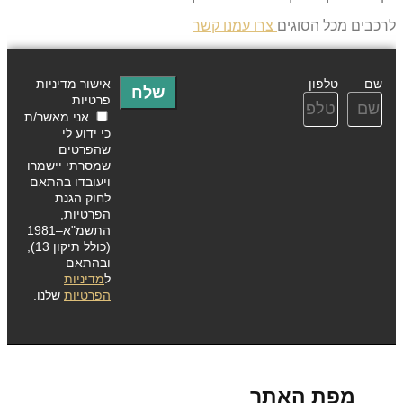
לרכבים מכל הסוגים
צרו עמנו קשר
שם
טלפון
אישור מדיניות
שלח
פרטיות
אני מאשר/ת
כי ידוע לי
שהפרטים
שמסרתי יישמרו
ויעובדו בהתאם
לחוק הגנת
הפרטיות,
התשמ"א–1981
(כולל תיקון 13),
ובהתאם
ל
מדיניות
הפרטיות
שלנו.
מפת האתר