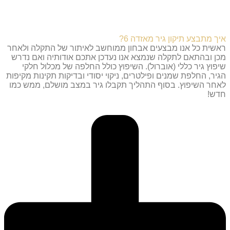
איך מתבצע תיקון גיר מאזדה 6?
ראשית כל אנו מבצעים אבחון ממוחשב לאיתור של התקלה ולאחר
מכן ובהתאם לתקלה שנמצא אנו נעדכן אתכם אודותיה ואם נדרש
שיפוץ גיר כללי (אוברול). השיפוץ כולל החלפה של מכלול חלקי
הגיר, החלפת שמנים ופילטרים, ניקוי יסודי ובדיקות תקינות מקיפות
לאחר השיפוץ. בסוף התהליך תקבלו גיר במצב מושלם, ממש כמו
חדש!