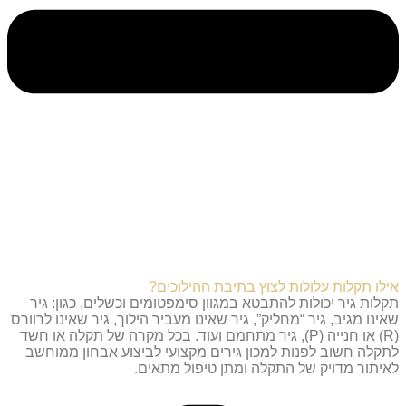
אילו תקלות עלולות לצוץ בתיבת ההילוכים?
תקלות גיר יכולות להתבטא במגוון סימפטומים וכשלים, כגון: גיר
שאינו מגיב, גיר “מחליק”, גיר שאינו מעביר הילוך, גיר שאינו לרוורס
(R) או חנייה (P), גיר מתחמם ועוד. בכל מקרה של תקלה או חשד
לתקלה חשוב לפנות למכון גירים מקצועי לביצוע אבחון ממוחשב
לאיתור מדויק של התקלה ומתן טיפול מתאים.