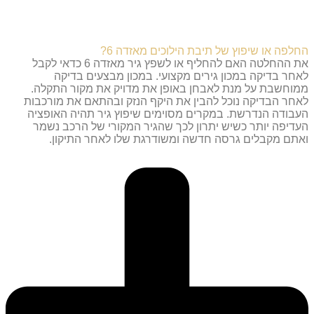
החלפה או שיפוץ של תיבת הילוכים מאזדה 6?
את ההחלטה האם להחליף או לשפץ גיר מאזדה 6 כדאי לקבל
לאחר בדיקה במכון גירים מקצועי. במכון מבצעים בדיקה
ממוחשבת על מנת לאבחן באופן את מדויק את מקור התקלה.
לאחר הבדיקה נוכל להבין את היקף הנזק ובהתאם את מורכבות
העבודה הנדרשת. במקרים מסוימים שיפוץ גיר תהיה האופציה
העדיפה יותר כשיש יתרון לכך שהגיר המקורי של הרכב נשמר
ואתם מקבלים גרסה חדשה ומשודרגת שלו לאחר התיקון.