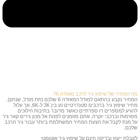
מה המחיר של שיפוץ גיר לרכב מאזדה 6?
המחיר נקבע בהתאם למודל המאזדה 6 שלכם (תת מודל, שנתון).
מחיר שיפוץ גיר ברכבים סטנדרטיים נע בין 3K ל-6K, אך עלול
להגיע למספרים דו ספרתיים כאשר מדובר בתיבות הילוכים
מסוימות וברכבי יוקרה. אתם מוזמנים לפנות אל מכון גירים קאר גיר
על מנת לקבל את הצעת המחיר המשתלמת ביותר עבור גיר הרכב
שלכם.
לקבלת ייעוץ ובדיקה חינם על שיפוץ גיר אוטומטי