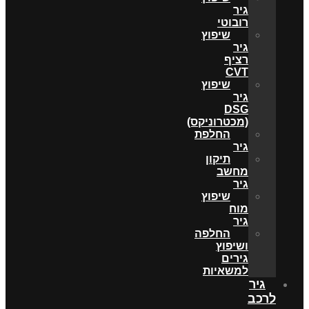
גיר
רובוטי
שיפוץ
גיר
רציף
CVT
שיפוץ
גיר
DSG
(מכטרוניקס)
החלפת
גיר
תיקון
מחשב
גיר
שיפוץ
מוח
גיר
החלפה
ושיפוץ
גירים
למשאיות
גיר
לרכב