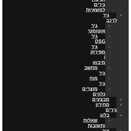
גירים
למשאיות
גיר
לרכב
גיר
אוטומטי
גיר
DSG
גיר
מפירוק
/
מיבוא
מחשב
גיר
מוח
גיר
מוצרים
נלווים
מבצעים
מחירון
גירים
בלוג
שאלות
ותשובות
צור