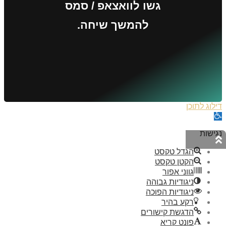
גשו לוואצאפ / סמס
להמשך שיחה.
דילוג לתוכן
פתח
סרגל
נגישות
נגישות
הגדל טקסט
הקטן טקסט
גווני אפור
ניגודיות גבוהה
ניגודיות הפוכה
רקע בהיר
הדגשת קישורים
פונט קריא