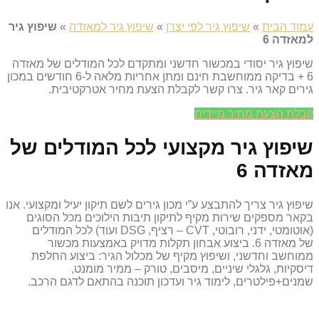
עמוד הבית
»
שיפוץ גיר לפי יצרן
»
שיפוץ גיר למאזדה
»
שיפוץ גיר
למאזדה 6
שיפוץ גיר יסודי במכשור חדשני ומתקדם לכל המודלים של מאזדה
6 + בדיקה ממוחשבת חינם ומתן אחריות מלאה ל-6 חודשים במכון
גירים קאר גיר. צרו קשר לקבלת הצעת מחיר אטרקטיבית.
קבלת הצעת מחיר מיידית
שיפוץ גיר מקצועי לכל המודלים של
מאזדה 6
שיפוץ גיר צריך להתבצע ע”י מכון גירים לשם תיקון יעיל ומקצועי. אנו
בקאר מספקים שירות מקיף לתיקון תיבות הילוכים מכל הסוגים
(אוטומטי, ידני, רובוטי, CVT – רציף, DSG ועוד) לכל המודלים
של מאזדה 6. ביצוע אבחון תקלות מדויק באמצעות מכשור
ממוחשב וחדשני, ושיפוץ מקיף של מכלול הגיר: ביצוע החלפת
דיסקיות, גלגלי שיניים, מיסבים, טורק – ממיר מומנט,
שמנים+פילטרים, לימוד גיר ועדכון תוכנה בהתאם לדגם הרכב.