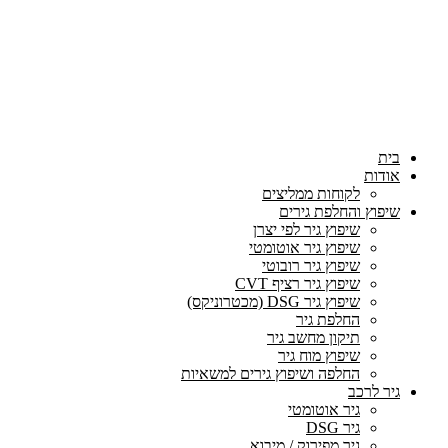
בית
אודות
לקוחות ממליצים
שיפוץ והחלפת גירים
שיפוץ גיר לפי יצרן
שיפוץ גיר אוטומטי
שיפוץ גיר רובוטי
שיפוץ גיר רציף CVT
שיפוץ גיר DSG (מכטרוניקס)
החלפת גיר
תיקון מחשב גיר
שיפוץ מוח גיר
החלפה ושיפוץ גירים למשאיות
גיר לרכב
גיר אוטומטי
גיר DSG
גיר מפירוק / מיבוא