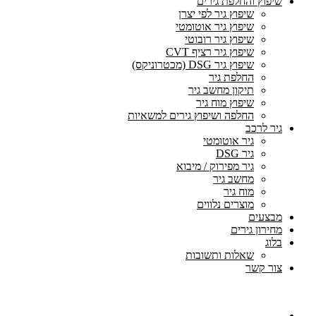
שיפוץ והחלפת גירים
שיפוץ גיר לפי יצרן
שיפוץ גיר אוטומטי
שיפוץ גיר רובוטי
שיפוץ גיר רציף CVT
שיפוץ גיר DSG (מכטרוניקס)
החלפת גיר
תיקון מחשב גיר
שיפוץ מוח גיר
החלפה ושיפוץ גירים למשאיות
גיר לרכב
גיר אוטומטי
גיר DSG
גיר מפירוק / מיבוא
מחשב גיר
מוח גיר
מוצרים נלווים
מבצעים
מחירון גירים
בלוג
שאלות ותשובות
צור קשר