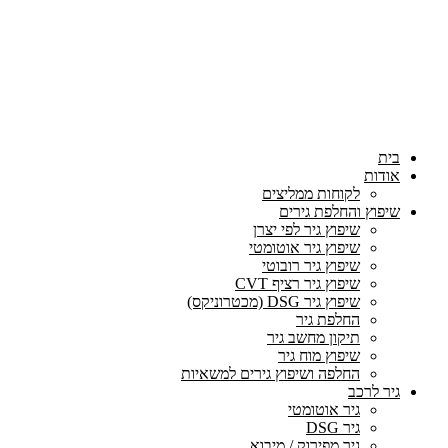
בית
אודות
לקוחות ממליצים
שיפוץ והחלפת גירים
שיפוץ גיר לפי יצרן
שיפוץ גיר אוטומטי
שיפוץ גיר רובוטי
שיפוץ גיר רציף CVT
שיפוץ גיר DSG (מכטרוניקס)
החלפת גיר
תיקון מחשב גיר
שיפוץ מוח גיר
החלפה ושיפוץ גירים למשאיות
גיר לרכב
גיר אוטומטי
גיר DSG
גיר מפירוק / מיבוא