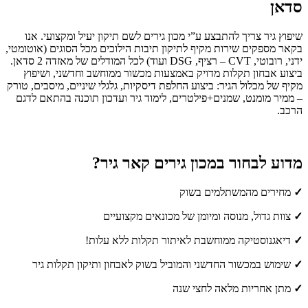
סדאן
שיפוץ גיר צריך להתבצע ע”י מכון גירים לשם תיקון יעיל ומקצועי. אנו
בקאר מספקים שירות מקיף לתיקון תיבות הילוכים מכל הסוגים (אוטומטי,
ידני, רובוטי, CVT – רציף, DSG ועוד) לכל המודלים של מאזדה 2 סדאן.
ביצוע אבחון תקלות מדויק באמצעות מכשור ממוחשב וחדשני, ושיפוץ
מקיף של מכלול הגיר: ביצוע החלפת דיסקיות, גלגלי שיניים, מיסבים, טורק
– ממיר מומנט, שמנים+פילטרים, לימוד גיר ועדכון תוכנה בהתאם לדגם
הרכב.
מדוע לבחור במכון גירים קאר גיר?
✓
מחירים מהמשתלמים בשוק
✓
צוות גדול, מנוסה ומיומן של מכונאים מקצועיים
✓
דיאגנוסטיקה ממוחשבת לאיתור תקלות ללא עלות!
✓
שימוש במכשור החדשני והמוביל בשוק לאבחון ותיקון תקלות גיר
✓
מתן אחריות מלאה לחצי שנה