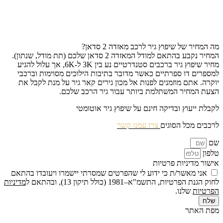
מה המחיר של שיפוץ גיר לרכב מאזדה 2 סדאן?
המחיר נקבע בהתאם למודל המאזדה 2 סדאן שלכם (תת מודל, שנתון).
מחיר שיפוץ גיר ברכבים סטנדרטיים נע בין 3K ל-6K, אך עלול להגיע
למספרים דו ספרתיים כאשר מדובר בתיבות הילוכים מסוימות וברכבי
יוקרה. אתם מוזמנים לפנות אל מכון גירים קאר גיר על מנת לקבל את
הצעת המחיר המשתלמת ביותר עבור גיר הרכב שלכם.
לקבלת ייעוץ ובדיקה חינם על שיפוץ גיר אוטומטי
לרכבים מכל הסוגים
צרו עמנו קשר
שם
טלפון
אישור מדיניות פרטיות
אני מאשר/ת כי ידוע לי שהפרטים שמסרתי יישמרו ויעובדו בהתאם
לחוק הגנת הפרטיות, התשמ"א–1981 (כולל תיקון 13), ובהתאם ל
מדיניות
הפרטיות
שלנו.
שלח
מפת האתר