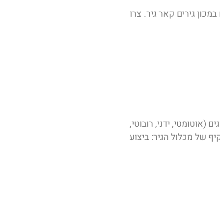
קדם לכל המודלים של לקסוס RC + בדיקה ממוחשבת חינם ומתן אחריות מלאה ל-6 חודשים במכון גירים קאר גיר. צרו
 (אוטומטי, ידני, רובוטי,
, ושיפוץ מקיף של מכלול הגיר: ביצוע