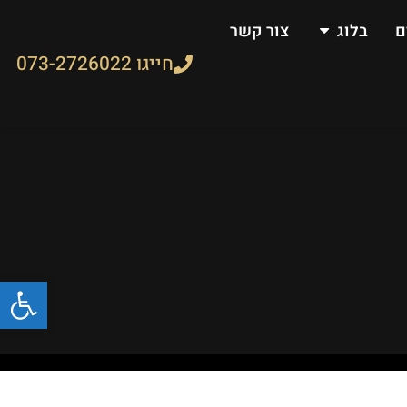
ם
בלוג
צור קשר
חייגו 073-2726022
פתח