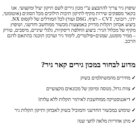
שיפוץ גיר צריך להתבצע ע”י מכון גירים לשם תיקון יעיל ומקצועי. אנו
בקאר מספקים שירות מקיף לתיקון תיבות הילוכים מכל הסוגים (אוטומטי,
ידני, רובוטי, CVT – רציף, DSG ועוד) לכל המודלים של לקסוס NX.
ביצוע אבחון תקלות מדויק באמצעות מכשור ממוחשב וחדשני, ושיפוץ
מקיף של מכלול הגיר: ביצוע החלפת דיסקיות, גלגלי שיניים, מיסבים, טורק
– ממיר מומנט, שמנים+פילטרים, לימוד גיר ועדכון תוכנה בהתאם לדגם
הרכב.
מדוע לבחור במכון גירים קאר גיר?
✓
מחירים מהמשתלמים בשוק
✓
צוות גדול, מנוסה ומיומן של מכונאים מקצועיים
✓
דיאגנוסטיקה ממוחשבת לאיתור תקלות ללא עלות!
✓
שימוש במכשור החדשני והמוביל בשוק לאבחון ותיקון תקלות גיר
✓
מתן אחריות מלאה לחצי שנה