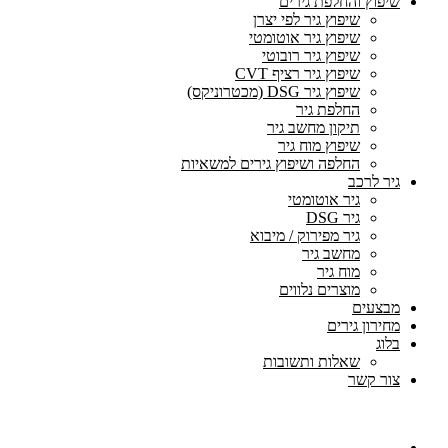
שיפוץ והחלפת גירים
שיפוץ גיר לפי יצרן
שיפוץ גיר אוטומטי
שיפוץ גיר רובוטי
שיפוץ גיר רציף CVT
שיפוץ גיר DSG (מכטרוניקס)
החלפת גיר
תיקון מחשב גיר
שיפוץ מוח גיר
החלפה ושיפוץ גירים למשאיות
גיר לרכב
גיר אוטומטי
גיר DSG
גיר מפירוק / מיבוא
מחשב גיר
מוח גיר
מוצרים נלווים
מבצעים
מחירון גירים
בלוג
שאלות ותשובות
צור קשר