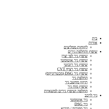
בית
אודות
לקוחות ממליצים
שיפוץ והחלפת גירים
שיפוץ גיר לפי יצרן
שיפוץ גיר אוטומטי
שיפוץ גיר רובוטי
שיפוץ גיר רציף CVT
שיפוץ גיר DSG (מכטרוניקס)
החלפת גיר
תיקון מחשב גיר
שיפוץ מוח גיר
החלפה ושיפוץ גירים למשאיות
גיר לרכב
גיר אוטומטי
גיר DSG
גיר מפירוק / מיבוא