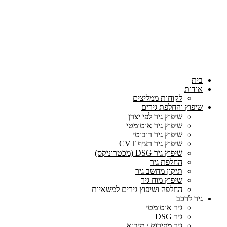
בית
אודות
לקוחות ממליצים
שיפוץ והחלפת גירים
שיפוץ גיר לפי יצרן
שיפוץ גיר אוטומטי
שיפוץ גיר רובוטי
שיפוץ גיר רציף CVT
שיפוץ גיר DSG (מכטרוניקס)
החלפת גיר
תיקון מחשב גיר
שיפוץ מוח גיר
החלפה ושיפוץ גירים למשאיות
גיר לרכב
גיר אוטומטי
גיר DSG
גיר מפירוק / מיבוא