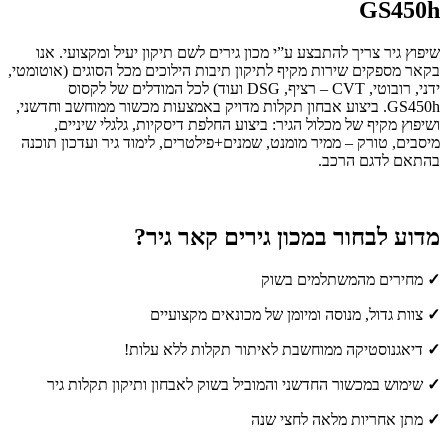
GS450h
שיפוץ גיר צריך להתבצע ע”י מכון גירים לשם תיקון יעיל ומקצועי. אנו
בקאר מספקים שירות מקיף לתיקון תיבות הילוכים מכל הסוגים (אוטומטי,
ידני, רובוטי, CVT – רציף, DSG ועוד) לכל המודלים של לקסוס
GS450h. ביצוע אבחון תקלות מדויק באמצעות מכשור ממוחשב וחדשני,
ושיפוץ מקיף של מכלול הגיר: ביצוע החלפת דיסקיות, גלגלי שיניים,
מיסבים, טורק – ממיר מומנט, שמנים+פילטרים, לימוד גיר ועדכון תוכנה
בהתאם לדגם הרכב.
מדוע לבחור במכון גירים קאר גיר?
✓
מחירים מהמשתלמים בשוק
✓
צוות גדול, מנוסה ומיומן של מכונאים מקצועיים
✓
דיאגנוסטיקה ממוחשבת לאיתור תקלות ללא עלות!
✓
שימוש במכשור החדשני והמוביל בשוק לאבחון ותיקון תקלות גיר
✓
מתן אחריות מלאה לחצי שנה