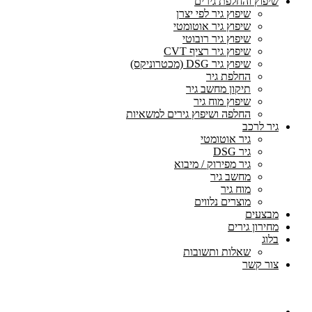
שיפוץ והחלפת גירים
שיפוץ גיר לפי יצרן
שיפוץ גיר אוטומטי
שיפוץ גיר רובוטי
שיפוץ גיר רציף CVT
שיפוץ גיר DSG (מכטרוניקס)
החלפת גיר
תיקון מחשב גיר
שיפוץ מוח גיר
החלפה ושיפוץ גירים למשאיות
גיר לרכב
גיר אוטומטי
גיר DSG
גיר מפירוק / מיבוא
מחשב גיר
מוח גיר
מוצרים נלווים
מבצעים
מחירון גירים
בלוג
שאלות ותשובות
צור קשר