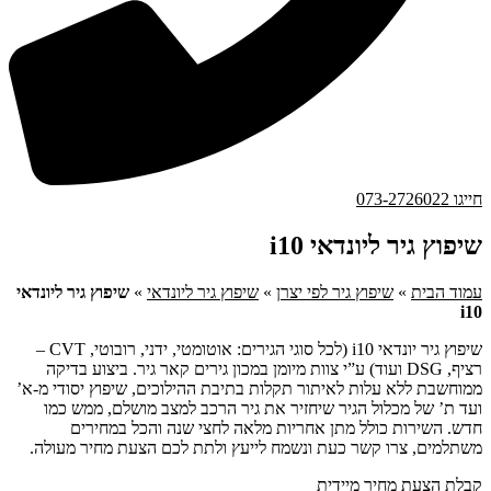
חייגו 073-2726022
שיפוץ גיר ליונדאי i10
עמוד הבית
»
שיפוץ גיר לפי יצרן
»
שיפוץ גיר ליונדאי
»
שיפוץ גיר ליונדאי
i10
שיפוץ גיר יונדאי i10 (לכל סוגי הגירים: אוטומטי, ידני, רובוטי, CVT –
רציף, DSG ועוד) ע”י צוות מיומן במכון גירים קאר גיר. ביצוע בדיקה
ממוחשבת ללא עלות לאיתור תקלות בתיבת ההילוכים, שיפוץ יסודי מ-א’
ועד ת’ של מכלול הגיר שיחזיר את גיר הרכב למצב מושלם, ממש כמו
חדש. השירות כולל מתן אחריות מלאה לחצי שנה והכל במחירים
משתלמים, צרו קשר כעת ונשמח לייעץ ולתת לכם הצעת מחיר מעולה.
קבלת הצעת מחיר מיידית