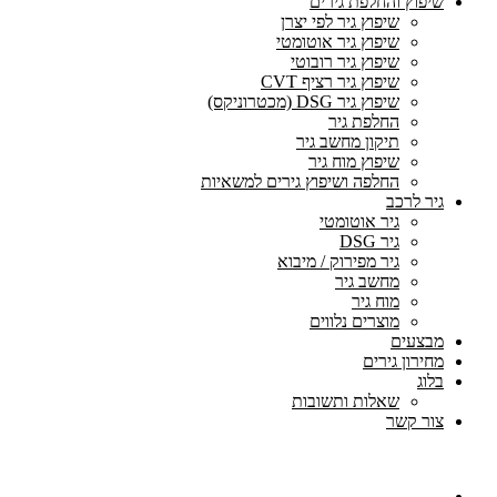
שיפוץ והחלפת גירים
שיפוץ גיר לפי יצרן
שיפוץ גיר אוטומטי
שיפוץ גיר רובוטי
שיפוץ גיר רציף CVT
שיפוץ גיר DSG (מכטרוניקס)
החלפת גיר
תיקון מחשב גיר
שיפוץ מוח גיר
החלפה ושיפוץ גירים למשאיות
גיר לרכב
גיר אוטומטי
גיר DSG
גיר מפירוק / מיבוא
מחשב גיר
מוח גיר
מוצרים נלווים
מבצעים
מחירון גירים
בלוג
שאלות ותשובות
צור קשר