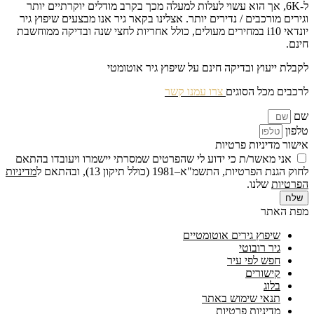
ל-6K, אך הוא עשוי לעלות למעלה מכך בקרב מודלים יוקרתיים יותר
וגירים מורכבים / נדירים יותר. אצלינו בקאר גיר אנו מבצעים שיפוץ גיר
יונדאי i10 במחירים מעולים, כולל אחריות לחצי שנה ובדיקה ממוחשבת
חינם.
לקבלת ייעוץ ובדיקה חינם על שיפוץ גיר אוטומטי
לרכבים מכל הסוגים
צרו עמנו קשר
שם
טלפון
אישור מדיניות פרטיות
אני מאשר/ת כי ידוע לי שהפרטים שמסרתי יישמרו ויעובדו בהתאם
לחוק הגנת הפרטיות, התשמ"א–1981 (כולל תיקון 13), ובהתאם ל
מדיניות
הפרטיות
שלנו.
שלח
מפת האתר
שיפוץ גירים אוטומטיים
גיר רובוטי
חפש לפי עיר
קישורים
בלוג
תנאי שימוש באתר
מדיניות פרטיות