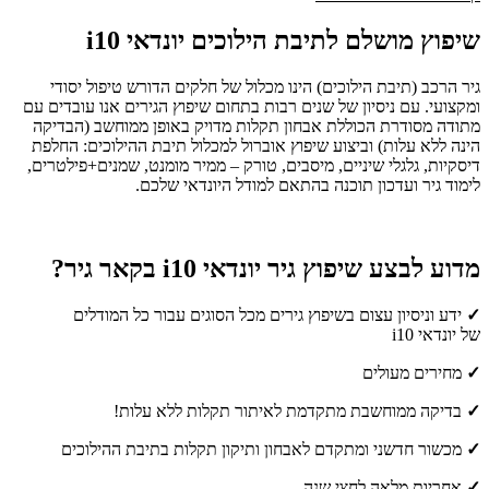
שיפוץ מושלם לתיבת הילוכים יונדאי i10
גיר הרכב (תיבת הילוכים) הינו מכלול של חלקים הדורש טיפול יסודי
ומקצועי. עם ניסיון של שנים רבות בתחום שיפוץ הגירים אנו עובדים עם
מתודה מסודרת הכוללת אבחון תקלות מדויק באופן ממוחשב (הבדיקה
הינה ללא עלות) וביצוע שיפוץ אוברול למכלול תיבת ההילוכים: החלפת
דיסקיות, גלגלי שיניים, מיסבים, טורק – ממיר מומנט, שמנים+פילטרים,
לימוד גיר ועדכון תוכנה בהתאם למודל היונדאי שלכם.
מדוע לבצע שיפוץ גיר יונדאי i10 בקאר גיר?
✓
ידע וניסיון עצום בשיפוץ גירים מכל הסוגים עבור כל המודלים
של יונדאי i10
✓
מחירים מעולים
✓
בדיקה ממוחשבת מתקדמת לאיתור תקלות ללא עלות!
✓
מכשור חדשני ומתקדם לאבחון ותיקון תקלות בתיבת ההילוכים
✓
אחריות מלאה לחצי שנה