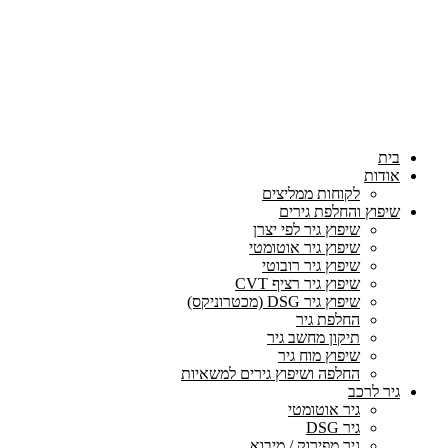
בית
אודות
לקוחות ממליצים
שיפוץ והחלפת גירים
שיפוץ גיר לפי יצרן
שיפוץ גיר אוטומטי
שיפוץ גיר רובוטי
שיפוץ גיר רציף CVT
שיפוץ גיר DSG (מכטרוניקס)
החלפת גיר
תיקון מחשב גיר
שיפוץ מוח גיר
החלפה ושיפוץ גירים למשאיות
גיר לרכב
גיר אוטומטי
גיר DSG
גיר מפירוק / מיבוא