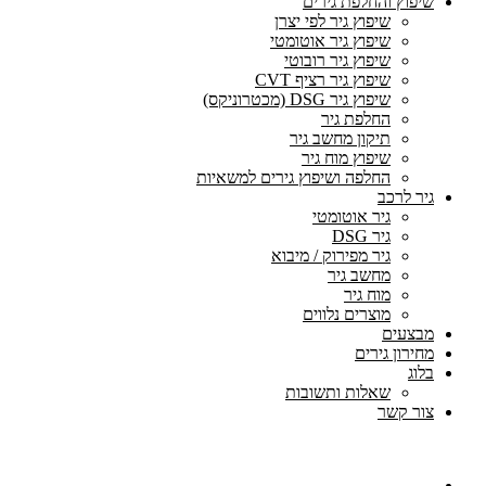
שיפוץ והחלפת גירים
שיפוץ גיר לפי יצרן
שיפוץ גיר אוטומטי
שיפוץ גיר רובוטי
שיפוץ גיר רציף CVT
שיפוץ גיר DSG (מכטרוניקס)
החלפת גיר
תיקון מחשב גיר
שיפוץ מוח גיר
החלפה ושיפוץ גירים למשאיות
גיר לרכב
גיר אוטומטי
גיר DSG
גיר מפירוק / מיבוא
מחשב גיר
מוח גיר
מוצרים נלווים
מבצעים
מחירון גירים
בלוג
שאלות ותשובות
צור קשר