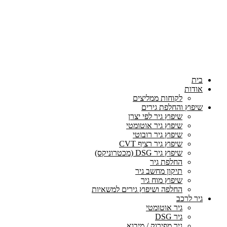
בית
אודות
לקוחות ממליצים
שיפוץ והחלפת גירים
שיפוץ גיר לפי יצרן
שיפוץ גיר אוטומטי
שיפוץ גיר רובוטי
שיפוץ גיר רציף CVT
שיפוץ גיר DSG (מכטרוניקס)
החלפת גיר
תיקון מחשב גיר
שיפוץ מוח גיר
החלפה ושיפוץ גירים למשאיות
גיר לרכב
גיר אוטומטי
גיר DSG
גיר מפירוק / מיבוא