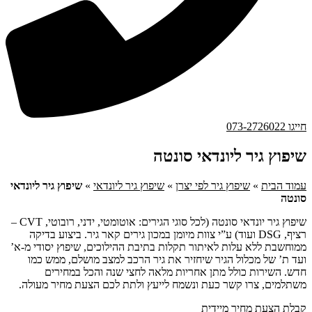
חייגו 073-2726022
שיפוץ גיר ליונדאי סונטה
עמוד הבית
»
שיפוץ גיר לפי יצרן
»
שיפוץ גיר ליונדאי
»
שיפוץ גיר ליונדאי
סונטה
שיפוץ גיר יונדאי סונטה (לכל סוגי הגירים: אוטומטי, ידני, רובוטי, CVT –
רציף, DSG ועוד) ע”י צוות מיומן במכון גירים קאר גיר. ביצוע בדיקה
ממוחשבת ללא עלות לאיתור תקלות בתיבת ההילוכים, שיפוץ יסודי מ-א’
ועד ת’ של מכלול הגיר שיחזיר את גיר הרכב למצב מושלם, ממש כמו
חדש. השירות כולל מתן אחריות מלאה לחצי שנה והכל במחירים
משתלמים, צרו קשר כעת ונשמח לייעץ ולתת לכם הצעת מחיר מעולה.
קבלת הצעת מחיר מיידית