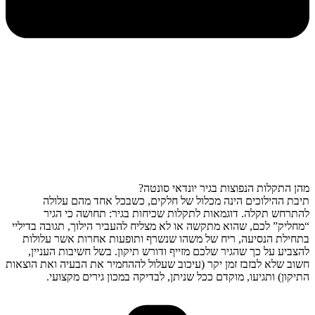
מהן התקלות הנפוצות בגיר יונדאי סונטה?
תיבת ההילוכים הינה מכלול של חלקים, כשבכל אחד מהם עלולה
להתרחש תקלה. דוגמאות לתקלות שכיחות בגיר: תחושה כי הגיר
“מחליק” לכם, שהוא מתקשה או לא מצליח להעביר הילוך, תגובה בדיליי
בתחילת הנסיעה, ריח של משהו שנשרף ותופעות אחרות אשר עלולות
להצביע על כך שהגיר שלכם מזייף ודורש תיקון. בשל חשיבות העניין,
חשוב שלא לבזבז זמן יקר (עיכוב שעלול לההחמיר את הבעיה ואת הוצאות
התיקון) ותגיעו, מוקדם ככל שניתן, לבדיקה במכון גירים מקצועי.